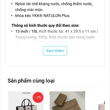
Nylon tái chế kháng nước, chống thấm nước,
chống mài mòn.
khóa kéo YKK® NATULON Plus.
Thông số kích thước quy đổi theo size:
13 inch / 10L
Kích thước túi: 41 x 29.5 x 11 cm |
Trọng lượng: 550g. Kích thước bên trong ngăn
đựng máy 32.5 x 22x 1.7cm
14 inch / 12.5L
Kích thước túi: 45 x 31 x 12 cm |
Xem thêm
Trọng lượng: 590g. Kích thước bên trong đựng
máy: 33 x 23.2 x 1.7 cm
15.6 / 16 inch​ / 18L ~ (46.9 x 35.5 x 15cm)
Chiều dài dây đeo vai: 29 Cm
Sản phẩm cùng loại
Trọng lượng:
310g.
Bảo hành:
12 tháng (khóa kéo và đường chỉ).
Phong cách thời trang tối
- 7%
giản