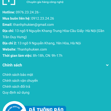
Ngăn bảo vệ thiết bị công
nghệ
Hotline:
0976.23.24.26
-
Mua buôn liên hệ:
0912.23.24.26
Bảo vệ an toàn cho các thiết bị của bạn với ngăn
Email:
thanhphukien@gmail.com
đựng thiết bị được lót vải nhung dày dặn, phù hợp
Địa chỉ:
13 ngõ 9 Nguyễn Khang-Trung Hòa-Cầu Giấy- Hà Nội (Gần
cho máy tính xách tay MacBook Pro. Ngăn
Trần Duy Hưng)
chuyên dụng này đảm bảo các thiết bị giá trị của
Địa chỉ 2:
13 ngõ 9 Nguyễn Khang, Yên Hòa, Hà Nội
bạn luôn an toàn trong quá trình di chuyển hoặc
Website:
Thanhphukien.com
du lịch.
Thời gian làm việc:
8h-18h, CN: 9h-17h
Bền bỉ & bền vững
Chính sách
Được chế tạo từ vật liệu tái chế, túi tote này sử
Chính sách bảo mật
dụng khóa kéo YKK bền bỉ, chống thấm nước và
Chính sách vận chuyển
chống bắn nước, đảm bảo đồ dùng của bạn luôn
Chính sách đổi trả
khô ráo trong mọi điều kiện thời tiết. Thiết kế bền
Quy định sử dụng
lâu mang đến cả tính năng và sự yên tâm cho sử
dụng hàng ngày.