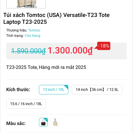
Túi xách Tomtoc (USA) Versatile-T23 Tote
Laptop T23-2025
Thương hiệu:
Tomtoc
Tình trạng:
Còn hàng
- 18%
1.300.000₫
1.590.000₫
T23-2025 Tote, Hàng mới ra mắt 2025
Kích thước:
13 inch / 10L
14 inch​【36 cm】 / 12.5L
15.6 / 16 inch​ / 18L
Màu sắc: