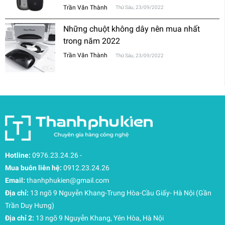
thường?
Trần Văn Thành
Thứ Sáu, 23/09/2022
Những chuột không dây nên mua nhất
trong năm 2022
Trần Văn Thành
Thứ Sáu, 23/09/2022
Hotline:
0976.23.24.26
-
Mua buôn liên hệ:
0912.23.24.26
Email:
thanhphukien@gmail.com
Địa chỉ:
13 ngõ 9 Nguyễn Khang-Trung Hòa-Cầu Giấy- Hà Nội (Gần
Trần Duy Hưng)
Địa chỉ 2:
13 ngõ 9 Nguyễn Khang, Yên Hòa, Hà Nội