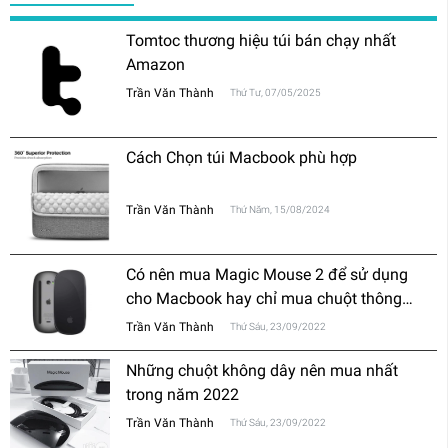
Tomtoc thương hiệu túi bán chạy nhất
Amazon
Trần Văn Thành
Thứ Tư, 07/05/2025
Cách Chọn túi Macbook phù hợp
Trần Văn Thành
Thứ Năm, 15/08/2024
Có nên mua Magic Mouse 2 để sử dụng
cho Macbook hay chỉ mua chuột thông
thường?
Trần Văn Thành
Thứ Sáu, 23/09/2022
Những chuột không dây nên mua nhất
trong năm 2022
Trần Văn Thành
Thứ Sáu, 23/09/2022