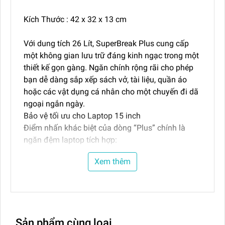
Kích Thước : 42 x 32 x 13 cm
Với dung tích 26 Lít, SuperBreak Plus cung cấp
một không gian lưu trữ đáng kinh ngạc trong một
thiết kế gọn gàng. Ngăn chính rộng rãi cho phép
bạn dễ dàng sắp xếp sách vở, tài liệu, quần áo
hoặc các vật dụng cá nhân cho một chuyến đi dã
ngoại ngắn ngày.
Bảo vệ tối ưu cho Laptop 15 inch
Điểm nhấn khác biệt của dòng “Plus” chính là
ngăn đệm laptop tích hợp:
An toàn tuyệt đối: Ngăn đệm chuyên dụng giúp
Xem thêm
bảo vệ máy tính bảng hoặc laptop 15 inch khỏi
những va chạm, rung lắc trong quá trình di
chuyển.
Truy cập nhanh: Thiết kế thông minh giúp bạn lấy
máy ra nhanh chóng tại sân bay hoặc trong các
Sản phẩm cùng loại
buổi họp.