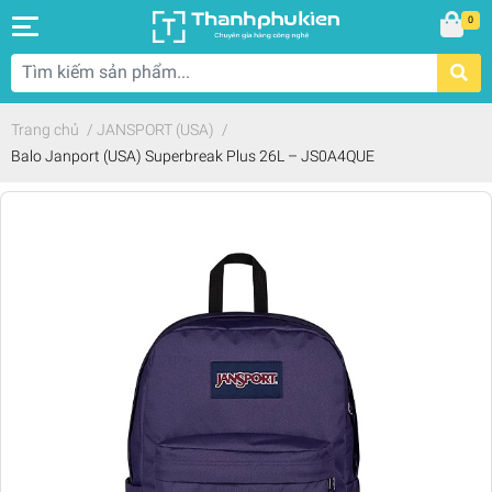
0
Trang chủ
/
JANSPORT (USA)
/
Balo Janport (USA) Superbreak Plus 26L – JS0A4QUE