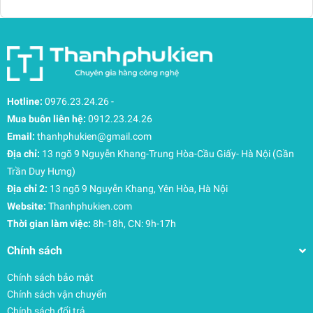
Được chế tác từ vải 600 Denier Polyester tái chế
100%, SuperBreak Plus không chỉ bền bỉ trước sự
mài mòn của thời gian mà còn góp phần bảo vệ
môi trường. Các chi tiết như dây kéo siêu bền,
đường chỉ gia cố và quai xách chắc chắn đảm
bảo sản phẩm sẽ đồng hành cùng bạn trong
Hotline:
0976.23.24.26
-
nhiều năm tới.
Mua buôn liên hệ:
0912.23.24.26
Email:
thanhphukien@gmail.com
Địa chỉ:
13 ngõ 9 Nguyễn Khang-Trung Hòa-Cầu Giấy- Hà Nội (Gần
Trần Duy Hưng)
Địa chỉ 2:
13 ngõ 9 Nguyễn Khang, Yên Hòa, Hà Nội
Website:
Thanhphukien.com
Thời gian làm việc:
8h-18h, CN: 9h-17h
Chính sách
Chính sách bảo mật
Chính sách vận chuyển
Chính sách đổi trả