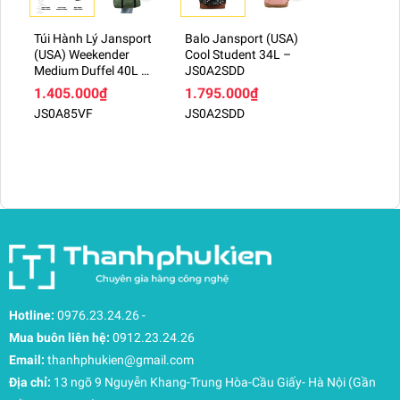
Quai đeo vai cắt thẳng biểu tượng: Có lớp đệm
Túi Hành Lý Jansport
Balo Jansport (USA)
êm ái, giúp phân bổ trọng lượng đều, không gây
(USA) Weekender
Cool Student 34L –
đau mỏi vai dù bạn mang nặng.
Medium Duffel 40L –
JS0A2SDD
Chi tiết tinh tế: Dây kéo có dây thắt (Corded zipper
JS0A85VF
1.405.000₫
1.795.000₫
pulls) giúp thao tác đóng mở mượt mà và quai
JS0A85VF
JS0A2SDD
xách tay (Web haul handle) chắc chắn.
Hotline:
0976.23.24.26
-
Mua buôn liên hệ:
0912.23.24.26
Email:
thanhphukien@gmail.com
Địa chỉ:
13 ngõ 9 Nguyễn Khang-Trung Hòa-Cầu Giấy- Hà Nội (Gần