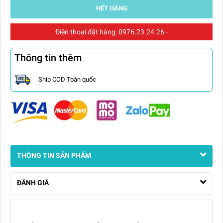
HẾT HÀNG
Điện thoại đặt hàng:
0976.23.24.26
-
Thông tin thêm
Ship COD Toàn quốc
THÔNG TIN SẢN PHẨM
ĐÁNH GIÁ