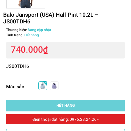
Balo Jansport (USA) Half Pint 10.2L –
JS00TDH6
Thương hiệu:
Đang cập nhật
Tình trạng:
Hết hàng
740.000₫
JS00TDH6
Màu sắc:
HẾT HÀNG
Điện thoại đặt hàng:
0976.23.24.26
-