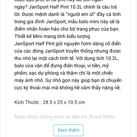
ngày? JanSport Half Pint 10.2L chính là câu trả
lời. Được mệnh danh là “người em út” đầy cá tính
trong gia đình JanSport, mẫu balo mini này sẽ là
điểm nhấn hoàn hảo cho bộ trang phục của bạn.
Thiết kế Mini mang tính biểu tượng
JanSport Half Pint giữ nguyên form dáng cổ điển
của các dòng JanSport truyền thống nhưng được
thu nhỏ lại một cách tinh tế. Với dung tích 10.2L,
balo vừa vặn để đựng điện thoại, ví tiền, mỹ
phẩm, sạc dự phòng và thậm chí là một chiếc
máy ảnh nhỏ. Sự nhỏ gọn này giúp bạn di chuyển
cực kỳ thoải mái mà không hề cảm thấy nặng nề.
Kích Thước : 28.5 x 25 x 10.5 cm
Ngăn chứa thông minh và tiện ích (Front Utility
Pocket)
Xem thêm
Dù nhỏ nhắn, JanSport vẫn không quên tính thực