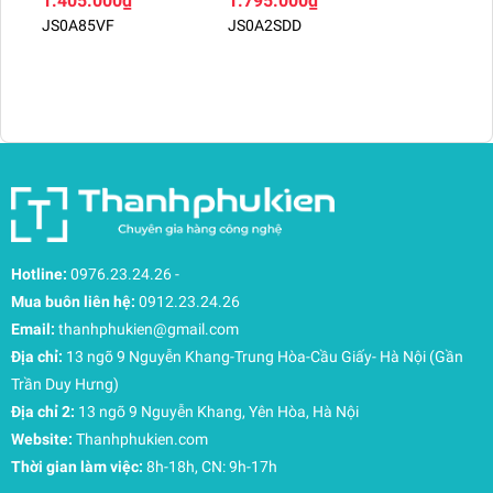
1.405.000₫
1.795.000₫
bạn sẽ cảm thấy tự do như không đeo gì trên vai,
JS0A85VF
JS0A2SDD
giúp giảm thiểu áp lực cho đôi vai trong suốt
ngày dài.
Hướng dẫn bảo quản và vệ sinh
Để chiếc JanSport của bạn luôn bền đẹp, hãy lưu
ý:
Vệ sinh bằng khăn ẩm và xà phòng nhẹ.
Không giặt máy hoặc sấy khô để tránh làm hỏng
cấu trúc vải Polyester.
Phơi khô tự nhiên trong bóng râm.
Hotline:
0976.23.24.26
-
Sở hữu ngay JanSport Half Pint 10.2L để khẳng
Mua buôn liên hệ:
0912.23.24.26
định phong cách thời trang năng động của bạn!
Email:
thanhphukien@gmail.com
Địa chỉ:
13 ngõ 9 Nguyễn Khang-Trung Hòa-Cầu Giấy- Hà Nội (Gần
Trần Duy Hưng)
Địa chỉ 2:
13 ngõ 9 Nguyễn Khang, Yên Hòa, Hà Nội
Website:
Thanhphukien.com
Thời gian làm việc:
8h-18h, CN: 9h-17h