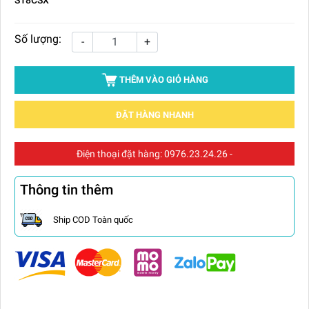
Số lượng:
-
+
THÊM VÀO GIỎ HÀNG
ĐẶT HÀNG NHANH
Điện thoại đặt hàng:
0976.23.24.26
-
Thông tin thêm
Ship COD Toàn quốc