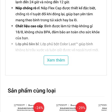
lạnh đến 24 giờ và nóng đến 12 giờ.
Nắp chống rò rỉ
: Nắp Flex Cap được thiết kế đặc biệt,
chống rò rỉ tuyệt đối khi đóng lại, giúp bạn yên tâm
mang theo bình trong túi xách hay ba lô.
Chất liệu cao cấp
: Bình được làm từ thép không gỉ
18/8, không chứa BPA, đảm bảo an toàn cho sức khỏe
của bạn.
Lớp phủ bền bỉ
: Lớp phủ bột Color Last™ giúp bình
không bị trầy xước và luôn giữ được vẻ ngoài tươi mới.
Thiết kế tiện dụng
: Bình có kích thước phù hợp với hầu
Xem thêm
hết các giá đỡ ba lô và cốc trên xe, rất tiện lợi khi mang
theo.
Dễ dàng vệ sinh
: Bạn có thể rửa bình bằng máy rửa
chén (trừ nắp nhựa) một cách dễ dàng.
Sản phẩm cùng loại
Phân phối chính hãng bởi
Hằng Đặng (HDGROUP)
Cam kết trọn đời:
Bảo hành cho chức năng giữ nhiệt của
tất cả sản phẩm và các vấn đề do nhà sản xuất với điều
- 24%
- 29%
kiện sản phẩm còn đủ linh kiện, nguyên vẹn, không bị tác