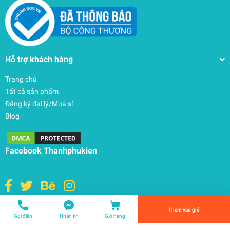
Hỗ trợ khách hàng
Trang chủ
Tất cả sản phẩm
Đăng ký đại lý/Mua sỉ
Blog
Bình giữ nhiệt Hydro Flask Standard Flex Cap 18
OZ 532 ml – S18CSX
Facebook Thanhphukien
780.000₫
undefined
Tiến Hành Thanh Toán
Thêm vào giỏ
© Bản quyền thuộc về
THANHPHUKIEN
| Cung cấp bởi
Sapo
Gọi điện
Nhắn tin
Giỏ hàng