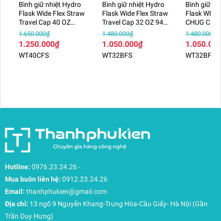
Bình giữ nhiệt Hydro
Bình giữ nhiệt Hydro
Bình giữ nh
Flask Wide Flex Straw
Flask Wide Flex Straw
Flask WIDE
Travel Cap 40 OZ
Travel Cap 32 OZ 946
CHUG CAP
1183 ml – WT40CFS
ml – WT32BFS
BOTTLE 32
1.650.000₫
1.480.000₫
1.480.000₫
– WT32BF
1.250.000₫
1.050.000₫
1.050.00
WT40CFS
WT32BFS
WT32BFCC
Hotline:
0976.23.24.26
-
Mua buôn liên hệ:
0912.23.24.26
Email:
thanhphukien@gmail.com
Địa chỉ:
13 ngõ 9 Nguyễn Khang-Trung Hòa-Cầu Giấy- Hà Nội (Gần
Trần Duy Hưng)