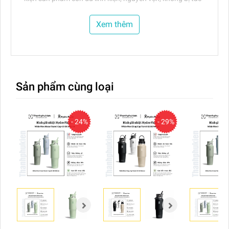
động vật lý (va đập, rơi rớt, móp méo,…)
Xem thêm
- Công ty chúng tôi là đại lý cấp 1 , phân phối
chính hãng Hydro Flask, hàng hóa đầy đủ CO,
CQ, VAT
Sản phẩm cùng loại
- 24%
- 29%