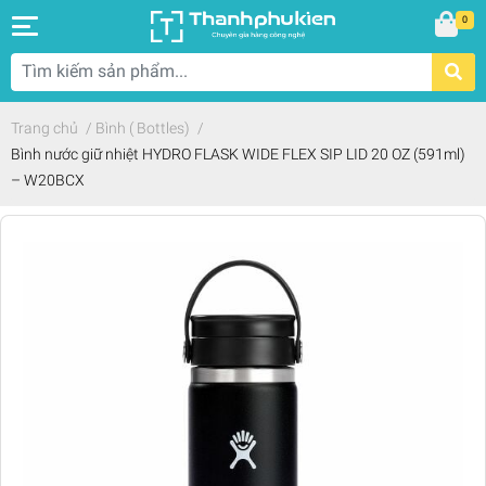
0
Trang chủ
/
Bình ( Bottles)
/
Bình nước giữ nhiệt HYDRO FLASK WIDE FLEX SIP LID 20 OZ (591ml)
– W20BCX