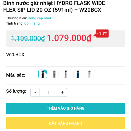
Bình nước giữ nhiệt HYDRO FLASK WIDE
FLEX SIP LID 20 OZ (591ml) – W20BCX
Thương hiệu:
Đang cập nhật
Tình trạng:
Còn hàng
- 10%
1.079.000₫
1.199.000₫
W20BCX
Màu sắc:
Số lượng:
-
+
THÊM VÀO GIỎ HÀNG
ĐẶT HÀNG NHANH