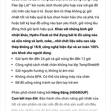
Flex Sip Lid™ kín nước, kích thước phù hợp vừa với giá đỡ
cốc trên các loại ô tô. Được làm từ thép không gỉ, giữ
nhiệt tốt và hiệu quả là lựa chọn hoàn hảo cho cà phê, trà
hoặc bất kỳ loại đồ uống nào bạn yêu thích, giữ nóng lâu
đồng thời giữ lạnh hiệu quả.
Khác với những bình giữ
nhiệt khác, Hydro Flask có thể đựng bất kì đồ uống nào
cả sữa nóng và lạnh, coke,…nhờ chất liệu siêu cao cấp
thép không gỉ 18/8, công nghệ hiện đại và an toàn 100%
sức khoẻ cho người dùng.
Giữ lạnh lên đến 24 giờ và giữ nóng lên đến 12 giờ
Công nghệ cách nhiệt chân không hai lớp TempShield®️
Giữ nguyên hương vị, không bị ám mùi
Không chứa BPA. Có thể rửa bằng máy rửa chén
Để đồ uống nóng tránh xa tầm tay trẻ em
Phân phối chính hãng bởi
Hằng Đặng (HDGROUP)
Cam kết trọn đời:
Bảo hành cho chức năng giữ nhiệt của
tất cả sản phẩm và các vấn đề do nhà sản xuất với điều
kiện sản phẩm còn đủ linh kiện, nguyên vẹn, không bị tác