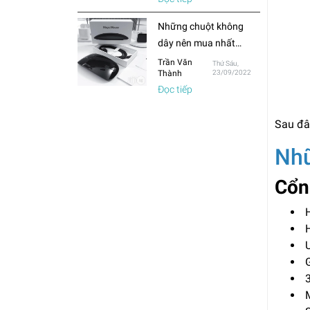
thường?
Những chuột không
dây nên mua nhất
trong năm 2022
Trần Văn
Thứ Sáu,
Thành
23/09/2022
Đọc tiếp
Sau đâ
Nhữ
Cổn
H
H
U
G
3
M