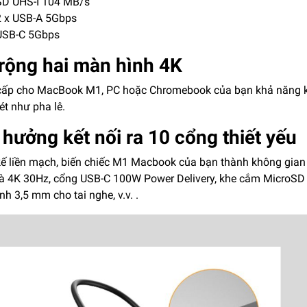
D UHS-I 104 MB/s
 x USB-A 5Gbps
SB-C 5Gbps
rộng hai màn hình 4K
ấp cho MacBook M1, PC hoặc Chromebook của bạn khả năng kết
ét như pha lê.
hưởng kết nối ra 10 cổng thiết yếu
kế liền mạch, biến chiếc M1 Macbook của bạn thành không gia
à 4K 30Hz, cổng USB-C 100W Power Delivery, khe cắm MicroSD 
h 3,5 mm cho tai nghe, v.v. .