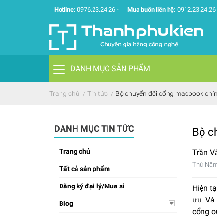
Hotline:
0976.23.24.26
-
Mua buôn liên hệ:
0912.23.24.26
DANH MỤC SẢN PHẨM
Trang chủ
/
Tin tức
/
Bộ chuyển đổi cổng macbook chín
DANH MỤC TIN TỨC
Bộ c
Trang chủ
Trần V
Thứ Năm
Tất cả sản phẩm
Đăng ký đại lý/Mua sỉ
Hiện t
ưu. Và
Blog
cổng ou