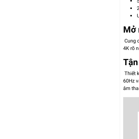
S
2
U
Mở 
Cung c
4K rõ n
Tận 
Thiết 
60Hz v
âm than