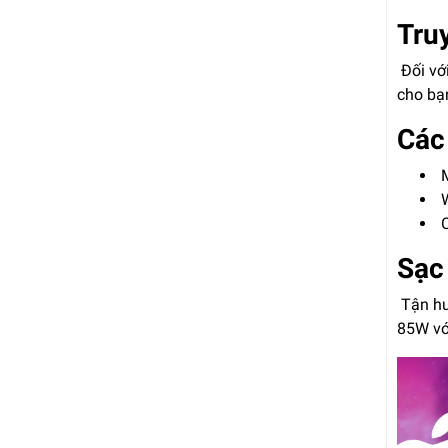
Tru
Đối vớ
cho bạ
Các 
M
W
C
Sạc 
Tận hư
85W vớ