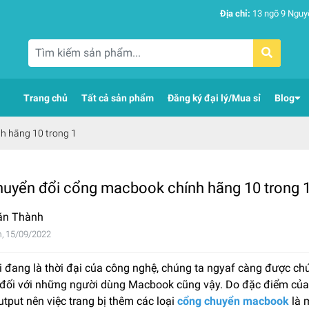
Địa chỉ:
13 ngõ 9 Nguy
Trang chủ
Tất cả sản phẩm
Đăng ký đại lý/Mua sỉ
Blog
h hãng 10 trong 1
huyển đổi cổng macbook chính hãng 10 trong 
ăn Thành
, 15/09/2022
ại đang là thời đại của công nghệ, chúng ta ngyaf càng được ch
 đối với những người dùng Macbook cũng vậy. Do đặc điểm của 
tput nên việc trang bị thêm các loại
cổng chuyển macbook
là m