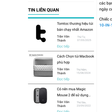
các bạn
ngày c
TIN LIÊN QUAN
Chiếc c
Tomtoc thương hiệu túi
10-IN
bán chạy nhất Amazon
Trần Văn
Thứ Tư,
Thành
07/05/2025
Đọc tiếp
Cách Chọn túi Macbook
phù hợp
Trần Văn
Thứ Năm,
Thành
15/08/2024
Đọc tiếp
Có nên mua Magic
Mouse 2 để sử dụng
cho Macbook hay chỉ
Trần Văn
Thứ Sáu,
Thành
23/09/2022
mua chuột thông
Đọc tiếp