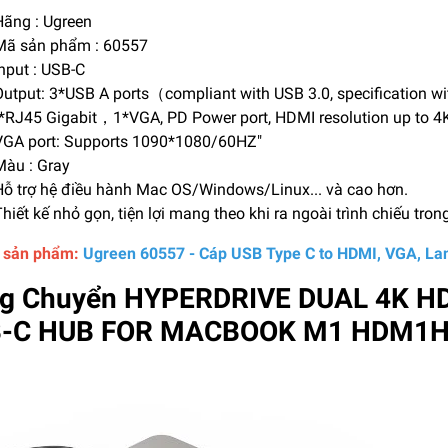
ãng : Ugreen
ã sản phẩm : 60557
nput : USB-C
utput: 3*USB A ports（compliant with USB 3.0, specification wi
*RJ45 Gigabit，1*VGA, PD Power port, HDMI resolution up to 
GA port: Supports 1090*1080/60HZ"
àu : Gray
ỗ trợ hệ điều hành Mac OS/Windows/Linux... và cao hơn.
hiết kế nhỏ gọn, tiện lợi mang theo khi ra ngoài trình chiếu trong v
ết sản phẩm:
Ugreen 60557 - Cáp USB Type C to HDMI, VGA, Lan
g Chuyển HYPERDRIVE DUAL 4K HD
-C HUB FOR MACBOOK M1 HDM1