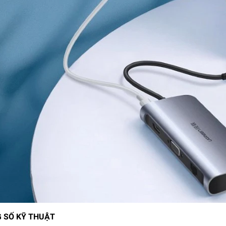
 SỐ KỸ THUẬT