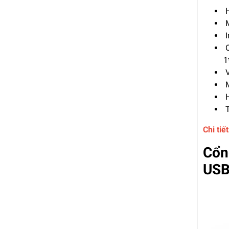
H
M
I
O
1
V
M
H
T
Chi ti
Cổn
USB