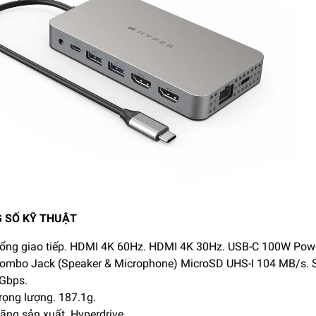
 SỐ KỸ THUẬT
ổng giao tiếp. HDMI 4K 60Hz. HDMI 4K 30Hz. USB-C 100W Power
ombo Jack (Speaker & Microphone) MicroSD UHS-I 104 MB/s. S
Gbps.
rọng lượng. 187.1g.
ãng sản xuất. Hyperdrive.