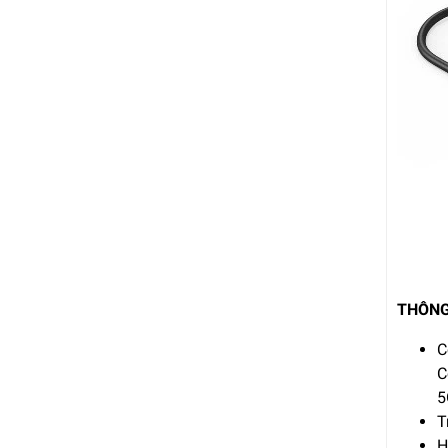
THÔNG
C
C
5
T
H