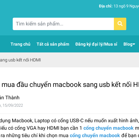
Địa chỉ:
13 ngõ 9 Nguy
Trang chủ
Tất cả sản phẩm
Đăng ký đại lý/Mua sỉ
Blog
ng usb kết nối HDMI
 mua đầu chuyển macbook sang usb kết nối 
ăn Thành
, 15/09/2022
 dụng Macbook, Laptop có cổng USB-C nếu muốn xuất hình ảnh,
iếu có cổng VGA hay HDMI bạn cần 1
cổng chuyển macbook
mớ
 ra những tiêu chí khi chọn mua
cổng chuyển macbook
để bạn c