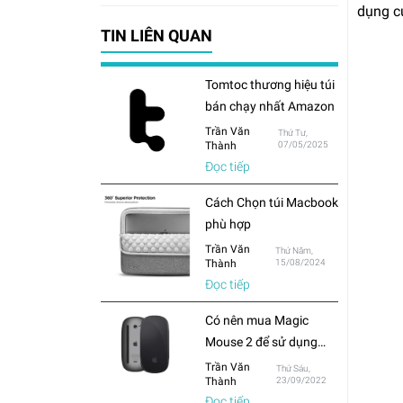
dụng c
TIN LIÊN QUAN
Tomtoc thương hiệu túi
bán chạy nhất Amazon
Trần Văn
Thứ Tư,
Thành
07/05/2025
Đọc tiếp
Cách Chọn túi Macbook
phù hợp
Trần Văn
Thứ Năm,
Thành
15/08/2024
Đọc tiếp
Có nên mua Magic
Mouse 2 để sử dụng
cho Macbook hay chỉ
Trần Văn
Thứ Sáu,
Thành
23/09/2022
mua chuột thông
Đọc tiếp