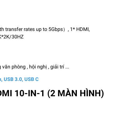
th transfer rates up to 5Gbps）, 1* HDMI,
4K*2K/30HZ
ăn phòng , hội nghị , giải trí ...
, USB 3.0, USB C
MI 10-IN-1 (2 MÀN HÌNH)
H