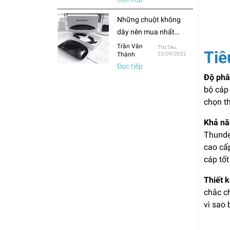
thường?
Những chuột không
dây nên mua nhất
trong năm 2022
Trần Văn
Thứ Sáu,
Tiê
Thành
23/09/2022
Đọc tiếp
Độ phâ
bộ cáp
chọn th
Khả nă
Thunde
cao cấp
cáp tốt
Thiết k
chắc c
vì sao 