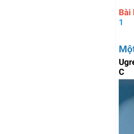
Bài 
1
Một
Ugr
C