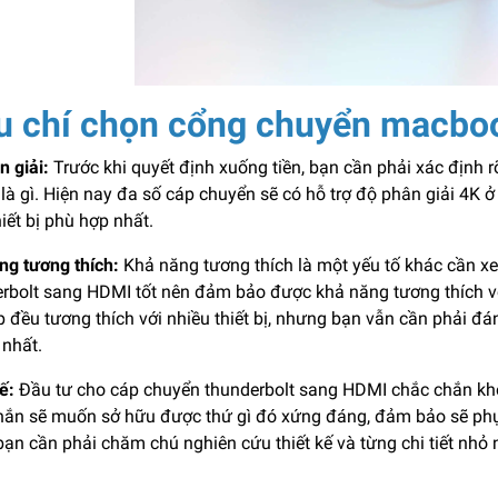
u chí chọn cổng chuyển macbo
n giải:
Trước khi quyết định xuống tiền, bạn cần phải xác định r
 là gì. Hiện nay đa số cáp chuyển sẽ có hỗ trợ độ phân giải 4K
iết bị phù hợp nhất.
ng tương thích:
Khả năng tương thích là một yếu tố khác cần xe
rbolt sang HDMI tốt nên đảm bảo được khả năng tương thích với
 đều tương thích với nhiều thiết bị, nhưng bạn vẫn cần phải đán
 nhất.
ế:
Đầu tư cho cáp chuyển thunderbolt sang HDMI chắc chắn khôn
hắn sẽ muốn sở hữu được thứ gì đó xứng đáng, đảm bảo sẽ phục
bạn cần phải chăm chú nghiên cứu thiết kế và từng chi tiết nhỏ n