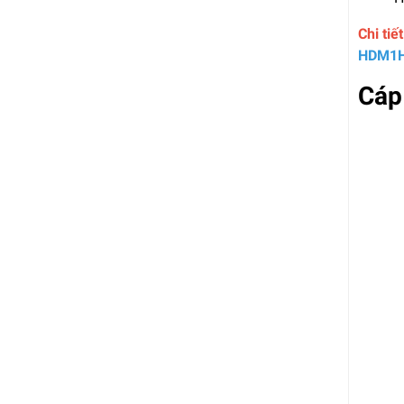
Chi ti
HDM1
Cáp