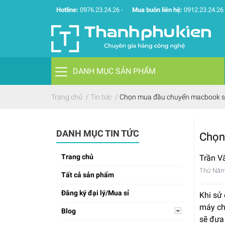
Hotline:
0976.23.24.26
-
Mua buôn liên hệ:
0912.23.24.26
DANH MỤC SẢN PHẨM
Trang chủ
/
Tin tức
/
Chọn mua đầu chuyển macbook sa
DANH MỤC TIN TỨC
Chọn
Trang chủ
Trần V
Thứ Năm
Tất cả sản phẩm
Đăng ký đại lý/Mua sỉ
Khi sử
máy ch
Blog
sẽ đưa