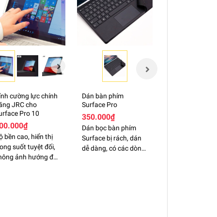
ính cường lực chính
Dán bàn phím
Dán màn hình H
ãng JRC cho
Surface Pro
Surface Laptop
urface Pro 10
Studio 14.4"
350.000₫
00.000₫
150.000₫
Dán bọc bàn phím
ộ bền cao, hiển thị
(Đang cập nhật
Surface bị rách, dán
rong suốt tuyệt đối,
dễ dàng, có các dòng
hông ảnh hướng đến
Pro 4,5,6,7,8,9,10
ộ nhạy cảm ứng.