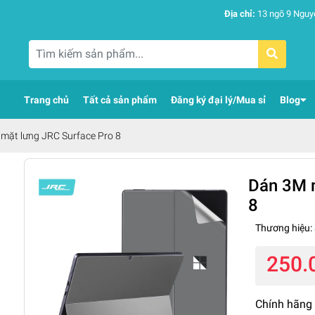
Địa chỉ:
13 ngõ 9 Nguy
Trang chủ
Tất cả sản phẩm
Đăng ký đại lý/Mua sỉ
Blog
mặt lưng JRC Surface Pro 8
Dán 3M m
8
Thương hiệu:
250.
Chính hãng 