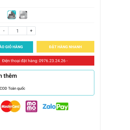
-
+
ÀO GIỎ HÀNG
ĐẶT HÀNG NHANH
Điện thoại đặt hàng:
0976.23.24.26
-
n thêm
 COD Toàn quốc