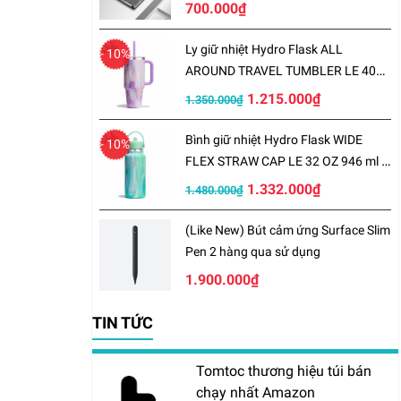
700.000₫
Ly giữ nhiệt Hydro Flask ALL
- 10%
AROUND TRAVEL TUMBLER LE 40
OZ 1183 ml – LE-S25TT40
1.215.000₫
1.350.000₫
Bình giữ nhiệt Hydro Flask WIDE
- 10%
FLEX STRAW CAP LE 32 OZ 946 ml –
LE-S25W32
1.332.000₫
1.480.000₫
(Like New) Bút cảm ứng Surface Slim
Pen 2 hàng qua sử dụng
1.900.000₫
TIN TỨC
Tomtoc thương hiệu túi bán
chạy nhất Amazon