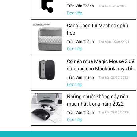
Trần Văn Thành
Thứ Tư, 07/05/2025
Đọc tiếp
Cách Chọn túi Macbook phù
hợp
Trần Văn Thành
Thứ Năm, 15/08/2024
Đọc tiếp
Có nên mua Magic Mouse 2 để
sử dụng cho Macbook hay chỉ
mua chuột thông thường?
Trần Văn Thành
Thứ Sáu, 23/09/2022
Đọc tiếp
Những chuột không dây nên
mua nhất trong năm 2022
Trần Văn Thành
Thứ Sáu, 23/09/2022
Đọc tiếp