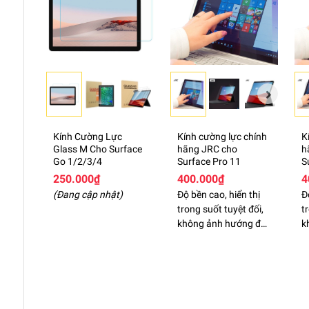
Kính Cường Lực
Kính cường lực chính
K
Glass M Cho Surface
hãng JRC cho
h
Go 1/2/3/4
Surface Pro 11
S
250.000₫
400.000₫
4
(Đang cập nhật)
Độ bền cao, hiển thị
Đ
trong suốt tuyệt đối,
t
không ảnh hướng đến
k
độ nhạy cảm ứng.
đ