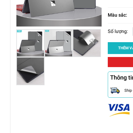
Màu sắc:
Số lượng:
THÊM V
Thông ti
Ship