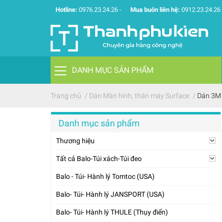
Hotline:
0976.23.24.26
-
Mua buôn liên hệ:
0912.23.24.26
DANH MỤC SẢN PHẨM
Trang chủ
/
Dán Màn hình, thân máy Surface
/
Dán 3M 
Danh mục sản phẩm
Thương hiệu
Tất cả Balo-Túi xách-Túi đeo
Balo - Túi- Hành lý Tomtoc (USA)
Balo- Túi- Hành lý JANSPORT (USA)
Balo- Túi- Hành lý THULE (Thụy điển)