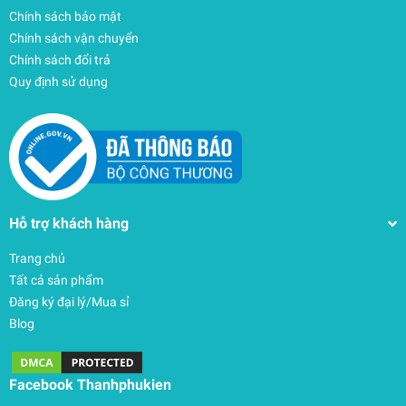
Chính sách bảo mật
Chính sách vận chuyển
Chính sách đổi trả
Quy định sử dụng
Hỗ trợ khách hàng
Bảo hành chính hãng
Trang chủ
Có nhân viên tư vấn 24/7 hoàn toàn miễn
Tất cả sản phẩm
phí.
Đăng ký đại lý/Mua sỉ
Giá bán có nhiều ưu đãi cho quý khách hàng
Blog
mới và các dịp đặc biệt.
Nhiều chương trình khuyến mãi hấp dẫn.
Facebook Thanhphukien
Địa chỉ uy tín với rất nhiều sản phẩm được
Kính cường lực chính hãng JRC cho Surface Pro