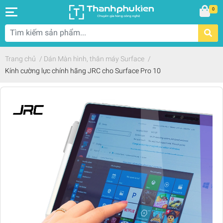
0
Trang chủ
/
Dán Màn hình, thân máy Surface
/
Kính cường lực chính hãng JRC cho Surface Pro 10