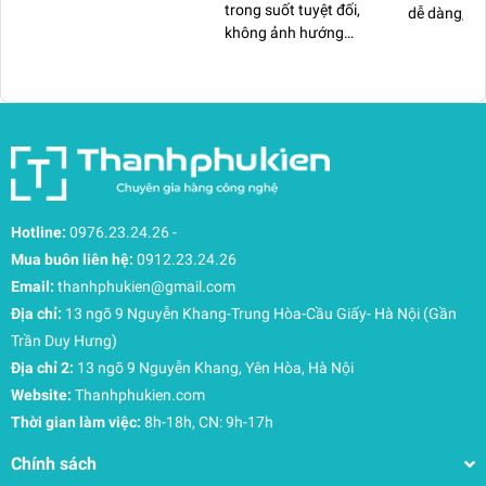
trong suốt tuyệt đối,
dễ dàng, c
chống chói cực tốt.
không ảnh hướng
Pro 4,5,6,7,
đến độ nhạy cảm
ĐỊA CHỈ BÁN KÍNH CƯỜNG LỰC
ứng.
SURFACE PRO 10 UY TÍN?
Đến với thanhphukien.com, quý khách sẽ được
làm việc và tư vấn bởi những người có chuyên
môn cao, giúp bạn dễ dàng lựa chọn và đưa ra
Hotline:
0976.23.24.26
-
quyết định đúng đắn nhất. Khi mua kính cường
Mua buôn liên hệ:
0912.23.24.26
lực cho Surface Pro 10 của thương hiệu JRC tại
Email:
thanhphukien@gmail.com
cửa hàng thanhphukien.com, quý khách hàng sẽ
Địa chỉ:
13 ngõ 9 Nguyễn Khang-Trung Hòa-Cầu Giấy- Hà Nội (Gần
nhận được những CAM KẾT, ưu đãi chưa từng
Trần Duy Hưng)
có như:
Địa chỉ 2:
13 ngõ 9 Nguyễn Khang, Yên Hòa, Hà Nội
Website:
Thanhphukien.com
Thời gian làm việc:
8h-18h, CN: 9h-17h
Chính sách