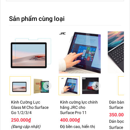
Sản phẩm cùng loại
>>> Xem ngay:
Túi đựng laptop Surface
là
phụ kiện không thể thiếu
Kính cường lực được sản xuất từ công nghệ
cao cấp của Nhật Bản, cạnh được vát cong 2,5D
Kính Cường Lực
Kính cường lực chính
Dán bàn ph
bám khít viền màn hình giúp việc sử dụng được
Glass M Cho Surface
hãng JRC cho
Surface Pr
Go 1/2/3/4
Surface Pro 11
thoải mái hơn, không bị bong tróc khi sử dụng.
350.000₫
250.000₫
400.000₫
Độ trong suốt rõ ràng 98% nên màn hình của
Dán bọc bà
(Đang cập nhật)
Độ bền cao, hiển thị
Surface bị 
bạn vẫn sáng và màu sắc sống động và khả năng