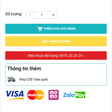
Số lượng:
-
+
THÊM VÀO GIỎ HÀNG
ĐẶT HÀNG NHANH
Điện thoại đặt hàng:
0976.23.24.26
-
Thông tin thêm
Ship COD Toàn quốc