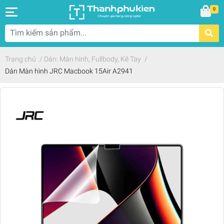
0
Trang chủ
/
Dán: Màn hình, Fullbody, Kê Tay
/
Dán Màn hình JRC Macbook 15Air A2941