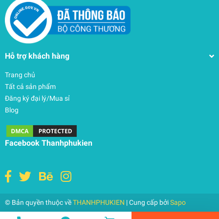
Hỗ trợ khách hàng
Trang chủ
Tất cả sản phẩm
Đăng ký đại lý/Mua sỉ
Blog
Facebook Thanhphukien
Dán Màn hình JRC Macbook 15Air A2941
300.000₫
undefined
© Bản quyền thuộc về
THANHPHUKIEN
| Cung cấp bởi
Sapo