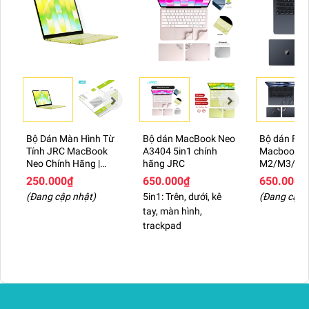
Bộ Dán Màn Hình Từ
Bộ dán MacBook Neo
Bộ dán Full
Tính JRC MacBook
A3404 5in1 chính
Macbook Ai
Neo Chính Hãng |
hãng JRC
M2/M3/M
Không Dùng Keo,
250.000₫
650.000₫
650.000₫
Chống Hằn Bàn
(Đang cập nhật)
5in1: Trên, dưới, kê
(Đang cập 
Phím, Trong Suốt
tay, màn hình,
trackpad