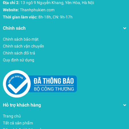
Địa chỉ 2:
13 ngõ 9 Nguyễn Khang, Yên Hòa, Hà Nội
- Màu sắc chủ đạo: Xanh dương, Xanh lá, Cam
Website:
Thanhphukien.com
- Hiển thị Giờ : Phút số lớn dễ nhìn
Thời gian làm việc:
8h-18h, CN: 9h-17h
- Ngày Tháng Dương Lịch
- Thứ, Nhiệt độ, Độ ẩm
Chính sách
- Phạm vi nhiệt độ -9 đến 50 độ C
- Tự động giảm độ sáng theo môi trường xun
Chính sách bảo mật
quang ( Cảm biến ánh sáng)
Chính sách vận chuyển
- Sử dụng nguồn điện 220V
Chính sách đổi trả
- Dễ dàng lắp đặt
Quy định sử dụng
- Bảo hành: 6 tháng
Hỗ trợ khách hàng
Trang chủ
Tất cả sản phẩm