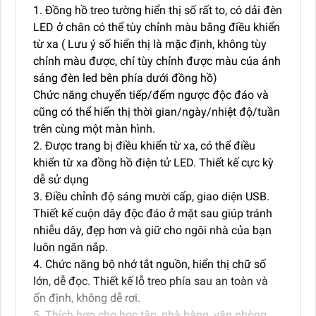
1. Đồng hồ treo tường hiển thị số rất to, có dải đèn
LED ở chân có thể tùy chỉnh màu bằng điều khiển
từ xa ( Lưu ý số hiển thị là mặc định, không tùy
chỉnh màu được, chỉ tùy chỉnh được màu của ánh
sáng đèn led bên phía dưới đồng hồ)
Chức năng chuyển tiếp/đếm ngược độc đáo và
cũng có thể hiển thị thời gian/ngày/nhiệt độ/tuần
trên cùng một màn hình.
2. Được trang bị điều khiển từ xa, có thể điều
khiển từ xa đồng hồ điện tử LED. Thiết kế cực kỳ
dễ sử dụng
3. Điều chỉnh độ sáng mười cấp, giao diện USB.
Thiết kế cuộn dây độc đáo ở mặt sau giúp tránh
nhiễu dây, đẹp hơn và giữ cho ngôi nhà của bạn
luôn ngăn nắp.
4. Chức năng bộ nhớ tắt nguồn, hiển thị chữ số
lớn, dễ đọc. Thiết kế lỗ treo phía sau an toàn và
ổn định, không dễ rơi.
5. Thích hợp cho học tập, nhà hàng, văn phòng,