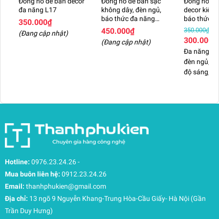
Đồng hồ để bàn decor
Đồng hồ để bàn sạc
Đồng hồ LE
đa năng L17
không dây, đèn ngủ,
decor kiêm 
báo thức đa năng
báo thức đ
350.000₫
L16
L15
450.000₫
350.000₫
(Đang cập nhật)
300.000₫
(Đang cập nhật)
Đa năng, có
đèn ngủ, đi
độ sáng, b
Hotline:
0976.23.24.26
-
Mua buôn liên hệ:
0912.23.24.26
Email:
thanhphukien@gmail.com
Địa chỉ:
13 ngõ 9 Nguyễn Khang-Trung Hòa-Cầu Giấy- Hà Nội (Gần
Trần Duy Hưng)