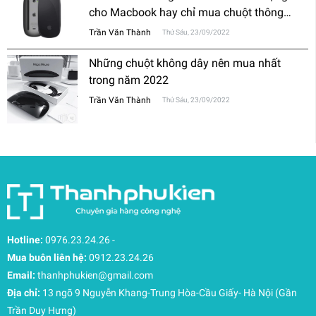
cho Macbook hay chỉ mua chuột thông
thường?
Trần Văn Thành
Thứ Sáu, 23/09/2022
Những chuột không dây nên mua nhất
trong năm 2022
Trần Văn Thành
Thứ Sáu, 23/09/2022
Hotline:
0976.23.24.26
-
Mua buôn liên hệ:
0912.23.24.26
Email:
thanhphukien@gmail.com
Địa chỉ:
13 ngõ 9 Nguyễn Khang-Trung Hòa-Cầu Giấy- Hà Nội (Gần
Trần Duy Hưng)