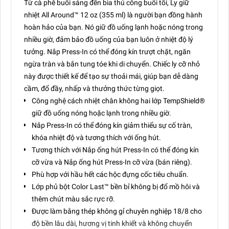
Từ cà phê buổi sáng đến bia thủ công buổi tối, Ly giữ
nhiệt All Around™ 12 oz (355 ml) là người bạn đồng hành
hoàn hảo của bạn. Nó giữ đồ uống lạnh hoặc nóng trong
nhiều giờ, đảm bảo đồ uống của bạn luôn ở nhiệt độ lý
tưởng. Nắp Press-In có thể đóng kín trượt chặt, ngăn
ngừa tràn và bắn tung tóe khi di chuyển. Chiếc ly cỡ nhỏ
này được thiết kế để tạo sự thoải mái, giúp bạn dễ dàng
cầm, đổ đầy, nhấp và thưởng thức từng giọt.
Công nghệ cách nhiệt chân không hai lớp TempShield®️
giữ đồ uống nóng hoặc lạnh trong nhiều giờ.
Nắp Press-In có thể đóng kín giảm thiểu sự cố tràn,
khóa nhiệt độ và tương thích với ống hút.
Tương thích với Nắp ống hút Press-In có thể đóng kín
cỡ vừa và Nắp ống hút Press-In cỡ vừa (bán riêng).
Phù hợp với hầu hết các hộc đựng cốc tiêu chuẩn.
Lớp phủ bột Color Last™ bền bỉ không bị đổ mồ hôi và
thêm chút màu sắc rực rỡ.
Được làm bằng thép không gỉ chuyên nghiệp 18/8 cho
độ bền lâu dài, hương vị tinh khiết và không chuyển