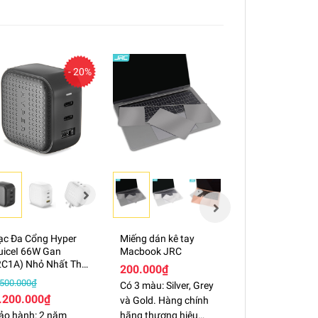
- 20%
ạc Đa Cổng Hyper
Miếng dán kê tay
Bộ dán Full 5in
uiceI 66W Gan
Macbook JRC
cho Macbook đ
2C1A) Nhỏ Nhất Thế
dòng
200.000₫
iới- HJ265
650.000₫
.500.000₫
Có 3 màu: Silver, Grey
.200.000₫
ĐÃ CẬP NHẬT G
và Gold. Hàng chính
BUÔN KHI MUA
ảo hành: 2 năm
hãng thương hiệu