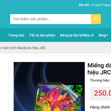
Địa chỉ:
13 ngõ 9 Nguy
Trang chủ
Tất cả sản phẩm
Đăng ký đại lý/Mua sỉ
Blog
n màn hình Macbook hiệu JRC
Miếng d
hiệu JRC
Thương hiệu:
250.
Hàng chính