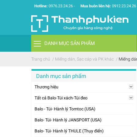
Hotline:
0976.23.24.26
-
Mua buôn liên hệ:
0912.23.24.26
DANH MỤC SẢN PHẨM
Trang chủ
/
Miếng dán, Sạc cáp và PK khác
/
Miếng dá
Danh mục sản phẩm
Thương hiệu
Tất cả Balo-Túi xách-Túi đeo
Balo - Túi- Hành lý Tomtoc (USA)
Balo- Túi- Hành lý JANSPORT (USA)
Balo- Túi- Hành lý THULE (Thụy điển)