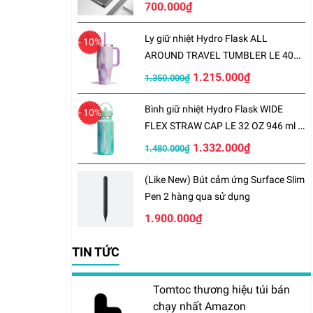
700.000₫
Ly giữ nhiệt Hydro Flask ALL
- 10%
AROUND TRAVEL TUMBLER LE 40
OZ 1183 ml – LE-S25TT40
1.215.000₫
1.350.000₫
Bình giữ nhiệt Hydro Flask WIDE
- 10%
FLEX STRAW CAP LE 32 OZ 946 ml –
LE-S25W32
1.332.000₫
1.480.000₫
(Like New) Bút cảm ứng Surface Slim
Pen 2 hàng qua sử dụng
1.900.000₫
TIN TỨC
Tomtoc thương hiệu túi bán
chạy nhất Amazon