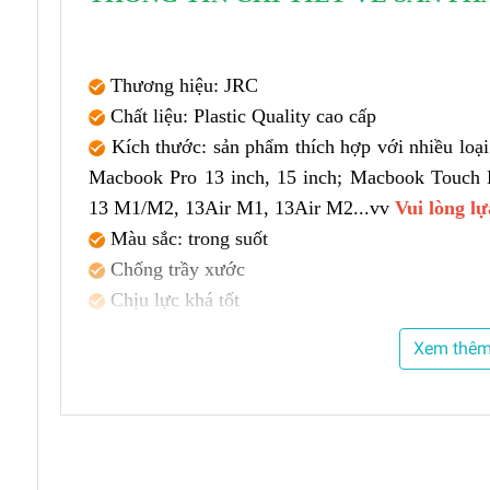
Thương hiệu: JRC
Chất liệu: Plastic Quality cao cấp
Kích thước: sản phẩm thích hợp với nhiều loạ
Macbook Pro 13 inch, 15 inch; Macbook Touch B
13 M1/M2, 13Air M1, 13Air M2...vv
Vui lòng lự
Màu sắc: trong suốt
Chống trầy xước
Chịu lực khá tốt
Bộ sản phẩm bao gồm: 1 miếng dán Macbook 
Xem thê