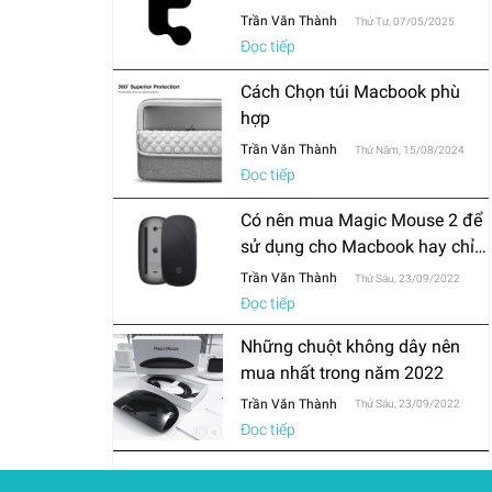
Trần Văn Thành
Thứ Tư, 07/05/2025
Đọc tiếp
Cách Chọn túi Macbook phù
hợp
Trần Văn Thành
Thứ Năm, 15/08/2024
Đọc tiếp
Có nên mua Magic Mouse 2 để
sử dụng cho Macbook hay chỉ
mua chuột thông thường?
Trần Văn Thành
Thứ Sáu, 23/09/2022
Đọc tiếp
Những chuột không dây nên
mua nhất trong năm 2022
Trần Văn Thành
Thứ Sáu, 23/09/2022
Đọc tiếp