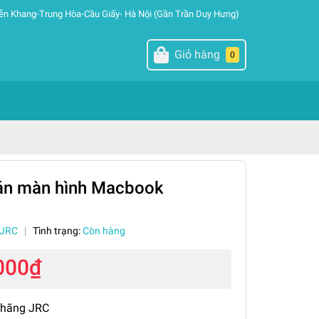
ễn Khang-Trung Hòa-Cầu Giấy- Hà Nội (Gần Trần Duy Hưng)
Giỏ hàng
0
án màn hình Macbook
JRC
|
Tình trạng:
Còn hàng
000₫
 hãng JRC