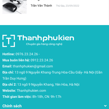
Trần Văn Thành
Thứ Sáu, 23/09/2022
Hotline:
0976.23.24.26
-
Mua buôn liên hệ:
0912.23.24.26
Email:
thanhphukien@gmail.com
Địa chỉ:
13 ngõ 9 Nguyễn Khang-Trung Hòa-Cầu Giấy- Hà Nội (Gần
Trần Duy Hưng)
Địa chỉ 2:
13 ngõ 9 Nguyễn Khang, Yên Hòa, Hà Nội
Website:
Thanhphukien.com
Thời gian làm việc:
8h-18h, CN: 9h-17h
Chính sách