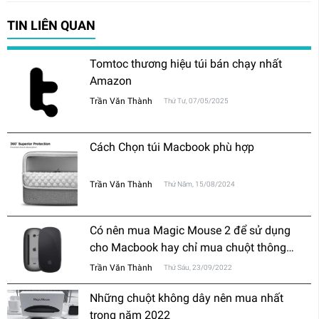
TIN LIÊN QUAN
Tomtoc thương hiệu túi bán chạy nhất
Amazon
Trần Văn Thành
Thứ Tư, 07/05/2025
Cách Chọn túi Macbook phù hợp
Trần Văn Thành
Thứ Năm, 15/08/2024
Có nên mua Magic Mouse 2 để sử dụng
cho Macbook hay chỉ mua chuột thông
thường?
Trần Văn Thành
Thứ Sáu, 23/09/2022
Những chuột không dây nên mua nhất
trong năm 2022