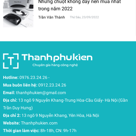
Những chuột không dây nên mua nhất
trong năm 2022
Trần Văn Thành
Thứ Sáu, 23/09/2022
Hotline:
0976.23.24.26
-
Mua buôn liên hệ:
0912.23.24.26
Email:
thanhphukien@gmail.com
Địa chỉ:
13 ngõ 9 Nguyễn Khang-Trung Hòa-Cầu Giấy- Hà Nội (Gần
Trần Duy Hưng)
Địa chỉ 2:
13 ngõ 9 Nguyễn Khang, Yên Hòa, Hà Nội
Website:
Thanhphukien.com
Thời gian làm việc:
8h-18h, CN: 9h-17h