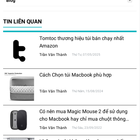
Blog
TIN LIÊN QUAN
Tomtoc thương hiệu túi bán chạy nhất
Amazon
Trần Văn Thành
Thứ Tư, 07/05/2025
Cách Chọn túi Macbook phù hợp
Trần Văn Thành
Thứ Năm, 15/08/2024
Có nên mua Magic Mouse 2 để sử dụng
cho Macbook hay chỉ mua chuột thông
thường?
Trần Văn Thành
Thứ Sáu, 23/09/2022