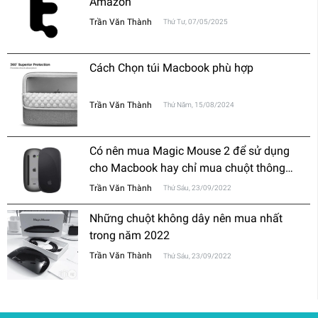
Amazon
Trần Văn Thành
Thứ Tư, 07/05/2025
Cách Chọn túi Macbook phù hợp
Trần Văn Thành
Thứ Năm, 15/08/2024
Có nên mua Magic Mouse 2 để sử dụng
cho Macbook hay chỉ mua chuột thông
thường?
Trần Văn Thành
Thứ Sáu, 23/09/2022
Những chuột không dây nên mua nhất
trong năm 2022
Trần Văn Thành
Thứ Sáu, 23/09/2022