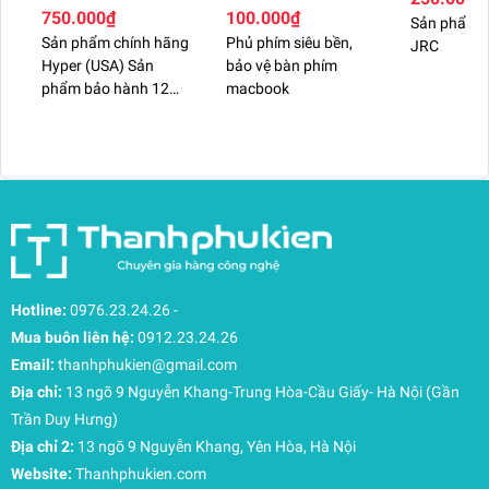
10GBPS + 100W
Macbook các size
750.000₫
100.000₫
Sản phẩm c
Sản phẩm chính hãng
Phủ phím siêu bền,
JRC
Hyper (USA) Sản
bảo vệ bàn phím
phẩm bảo hành 12
macbook
tháng đổi mới.
Hotline:
0976.23.24.26
-
Mua buôn liên hệ:
0912.23.24.26
Email:
thanhphukien@gmail.com
Địa chỉ:
13 ngõ 9 Nguyễn Khang-Trung Hòa-Cầu Giấy- Hà Nội (Gần
Trần Duy Hưng)
Địa chỉ 2:
13 ngõ 9 Nguyễn Khang, Yên Hòa, Hà Nội
Website:
Thanhphukien.com