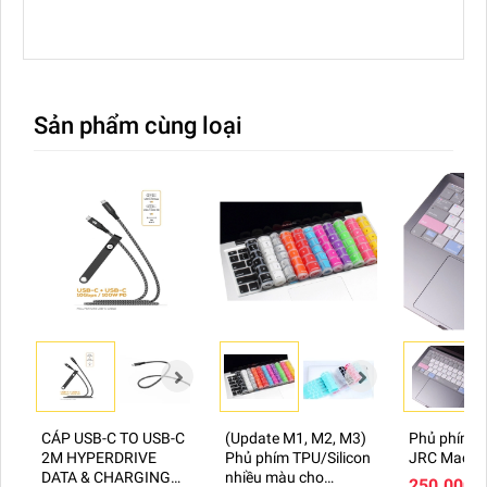
Sản phẩm cùng loại
CÁP USB-C TO USB-C
(Update M1, M2, M3)
Phủ phím S
2M HYPERDRIVE
Phủ phím TPU/Silicon
JRC Macbo
DATA & CHARGING
nhiều màu cho
250.000₫