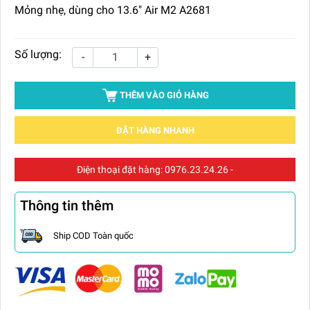
Mỏng nhẹ, dùng cho 13.6" Air M2 A2681
Số lượng:
-
+
THÊM VÀO GIỎ HÀNG
ĐẶT HÀNG NHANH
Điện thoại đặt hàng:
0976.23.24.26
-
Thông tin thêm
Ship COD Toàn quốc