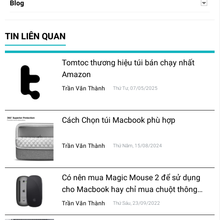
Blog
TIN LIÊN QUAN
Tomtoc thương hiệu túi bán chạy nhất
Amazon
Trần Văn Thành
Thứ Tư, 07/05/2025
Cách Chọn túi Macbook phù hợp
Trần Văn Thành
Thứ Năm, 15/08/2024
Có nên mua Magic Mouse 2 để sử dụng
cho Macbook hay chỉ mua chuột thông
thường?
Trần Văn Thành
Thứ Sáu, 23/09/2022