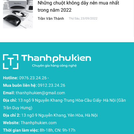
Những chuột không dây nên mua nhất
trong năm 2022
Trần Văn Thành
Thứ Sáu, 23/09/2022
Hotline:
0976.23.24.26
-
Mua buôn liên hệ:
0912.23.24.26
Email:
thanhphukien@gmail.com
Địa chỉ:
13 ngõ 9 Nguyễn Khang-Trung Hòa-Cầu Giấy- Hà Nội (Gần
Trần Duy Hưng)
Địa chỉ 2:
13 ngõ 9 Nguyễn Khang, Yên Hòa, Hà Nội
Website:
Thanhphukien.com
Thời gian làm việc:
8h-18h, CN: 9h-17h