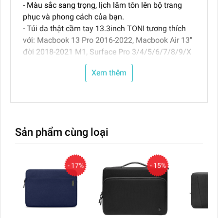
- Màu sắc sang trọng, lịch lãm tôn lên bộ trang
phục và phong cách của bạn.
- Túi da thật cầm tay 13.3inch TONI tương thích
với: Macbook 13 Pro 2016-2022, Macbook Air 13"
đời 2018-2021 M1, Surface Pro 3/4/5/6/7/8/9/X
và máy có kích thước tương tự
Xem thêm
- Kích thước túi : dài x rộng x cao : 33 x 23 x 5cm
-
Màu: SP chỉ có màu Xanh tím than (Xanh đen)
- Bảo hành da 12 tháng
- Sản phẩm của TONI- thương hiệu da thật cao
cấp của người Việt
Sản phẩm cùng loại
- 17%
- 15%