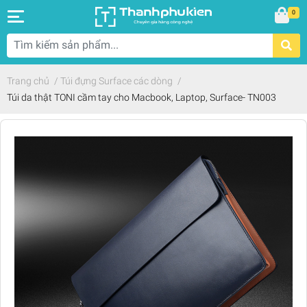
0
Trang chủ
/
Túi đựng Surface các dòng
/
Túi da thật TONI cầm tay cho Macbook, Laptop, Surface- TN003