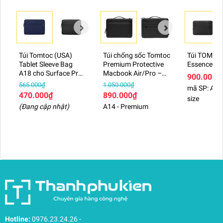
Túi Tomtoc (USA)
Túi chống sốc Tomtoc
Túi TOMTO
Tablet Sleeve Bag
Premium Protective
Essence
A18 cho Surface Pro
Macbook Air/Pro –
900.000₫
12"
A14
565.000₫
1.050.000₫
mã SP: A35,
470.000₫
890.000₫
size
(Đang cập nhật)
A14 - Premium
Hotline:
0976.23.24.26
-