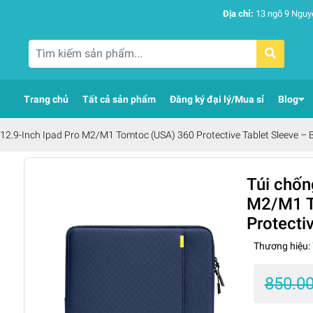
Địa chỉ:
13 ngõ 9 Nguy
Trang chủ
Tất cả sản phẩm
Đăng ký đại lý/Mua sỉ
Blog
 12.9-Inch Ipad Pro M2/M1 Tomtoc (USA) 360 Protective Tablet Sleeve –
Túi chốn
M2/M1 T
Protecti
Thương hiệu:
850.0