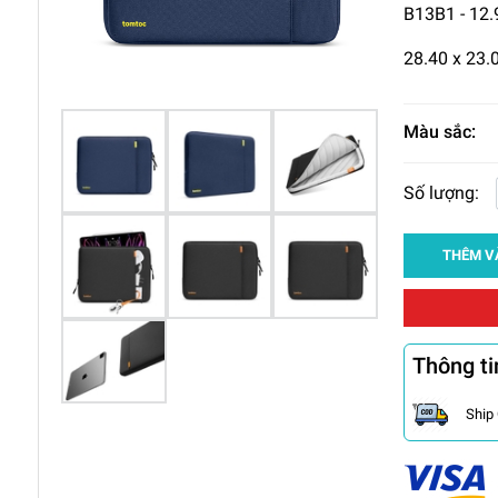
B13B1 - 12.
28.40 x 23.
Màu sắc:
Số lượng:
THÊM V
Thông ti
Ship