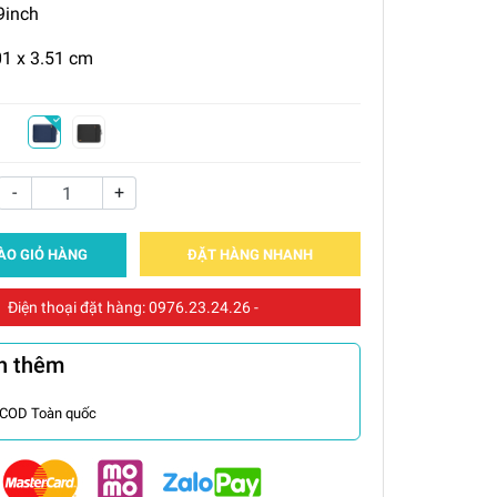
9inch
01 x 3.51 cm
-
+
ÀO GIỎ HÀNG
ĐẶT HÀNG NHANH
Điện thoại đặt hàng:
0976.23.24.26
-
n thêm
 COD Toàn quốc