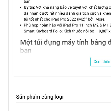
bạn.
Uy tín
: Với khả năng bảo vệ tuyệt vời, chất lượng
đã nhận được rất nhiều đánh giá tích cực và khe
túi tốt nhất cho iPad Pro 2022 (M2)” bởi iMore.
Phù hợp hoàn hảo với iPad Pro 11 inch M2 & M1
Smart Keyboard Folio; Kích thước nội bộ – 9,88″ x 
Một túi đựng máy tính bảng 
bạn
Với công nghệ CornerArmor mạnh mẽ tích hợp sẵn c
Xem thê
lớp đệm mềm có mật độ cao, khả năng chống nước v
YKK bền chắc! Ngoài ra, còn có một ngăn bổ sung nơ
chuột, bàn phím, ổ đĩa USB và SSD hoặc nguồn cấp v
bảo vệ, lưu trữ, bền vững, chất lượng và diện mạo th
Sự phù hợp hoàn hảo
Sản phẩm cùng loại
Được thiết kế để hoàn thiện ngoại hình chuyên nghi
iPad Pro 11 inch, giữ nó vững vàng trong quá trình 