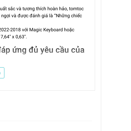
 xuất sắc và tương thích hoàn hảo, tomtoc
n ngợi và được đánh giá là “Những chiếc
 2022-2018 với Magic Keyboard hoặc
7,64″ x 0,63″.
đáp ứng đủ yêu cầu của
ủa tomtoc, các cạnh có độ đàn hồi cao,
m
à được làm từ nhựa tái chế với khóa
i bạn có thể lưu trữ các phụ kiện như
à cáp của bạn. Đó là sự kết hợp tốt giữa
ời trang.
ệp của iPad Pro, nó hoàn hảo phù hợp với
di chuyển.