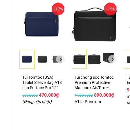
Chất lượng cao cấp
- 17%
- 15%
Được trang bị dây kéo YKK của thương hiệu hàng đầ
tomtoc, đảm bảo độ bền cao và sử dụng lâu dài.
Thiết kế tiện lợi cho việc lưu 
Ngăn chính dành cho máy tính bảng, và một ngăn ph
kiện; Một dây đeo bổ sung cho AirTag.
Vải kháng nước cao cấp
Chất liệu ngoại vi được làm từ vải polyester chống
mòn và có độ bền cao.
Túi Tomtoc (USA)
Bảo hành:
1 Năm (đường chỉ, dây khóa)
Túi chống sốc Tomtoc
T
Tablet Sleeve Bag A18
Premium Protective
E
Thương hiệu chính Hãng TOMTOC (USA)
cho Surface Pro 12"
Macbook Air/Pro –
9
A14
470.000₫
890.000₫
565.000₫
1.050.000₫
m
(Đang cập nhật)
A14 - Premium
s