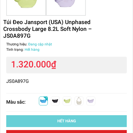
Túi Đeo Jansport (USA) Unphased
Crossbody Large 8.2L Soft Nylon –
JS0A897G
Thương hiệu:
Đang cập nhật
Tình trạng:
Hết hàng
1.320.000₫
JS0A897G
Màu sắc:
HẾT HÀNG