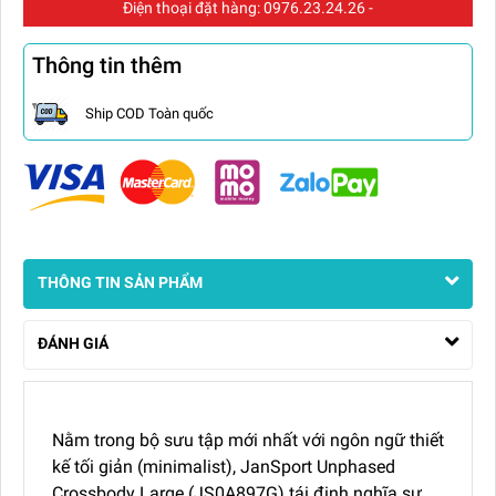
Điện thoại đặt hàng:
0976.23.24.26
-
Thông tin thêm
Ship COD Toàn quốc
THÔNG TIN SẢN PHẨM
ĐÁNH GIÁ
Nằm trong bộ sưu tập mới nhất với ngôn ngữ thiết
kế tối giản (minimalist), JanSport Unphased
Crossbody Large (JS0A897G) tái định nghĩa sự