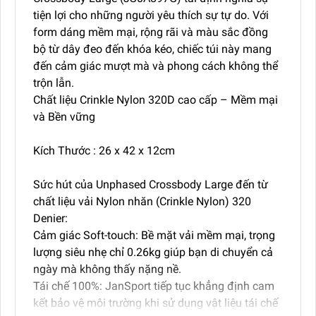
tiện lợi cho những người yêu thích sự tự do. Với
form dáng mềm mại, rộng rãi và màu sắc đồng
bộ từ dây đeo đến khóa kéo, chiếc túi này mang
đến cảm giác mượt mà và phong cách không thể
trộn lẫn.
Chất liệu Crinkle Nylon 320D cao cấp – Mềm mại
và Bền vững
Kích Thước : 26 x 42 x 12cm
Sức hút của Unphased Crossbody Large đến từ
chất liệu vải Nylon nhăn (Crinkle Nylon) 320
Denier:
Cảm giác Soft-touch: Bề mặt vải mềm mại, trọng
lượng siêu nhẹ chỉ 0.26kg giúp bạn di chuyển cả
ngày mà không thấy nặng nề.
Tái chế 100%: JanSport tiếp tục khẳng định cam
kết bảo vệ môi trường khi sử dụng vật liệu tái chế