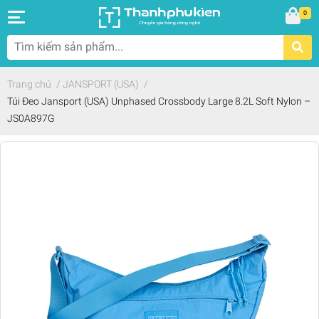
0
Trang chủ
/
JANSPORT (USA)
/
Túi Đeo Jansport (USA) Unphased Crossbody Large 8.2L Soft Nylon –
JS0A897G