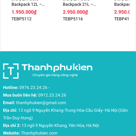
cận bình nước để duy trì năng lượng cả ngày dài.
Backpack 12L –
Backpack 21L –
Backpack 2
Thiết kế công thái học và Tiện ích vượt trội
TEBP5112
TEBP5116
TEBP4116
1.950.000₫
2.950.000₫
2.950.00
Quai đeo vai êm ái: Được thiết kế để phân bổ
TEBP5112
TEBP5116
TEBP4116
trọng lượng đều, giúp bạn thoải mái ngay cả khi
mang nặng.
Quai xách Webbing: Chắc chắn, thuận tiện cho
việc cầm nắm nhanh (Grab-and-go) hoặc treo
balo tại văn phòng, trường học.
Lớp lót Undyed tái chế: Phần lót bên trong sử
dụng vải 200D tái chế 100% không nhuộm, minh
chứng cho cam kết bền vững của JanSport.
Hotline:
0976.23.24.26
-
Mua buôn liên hệ:
0912.23.24.26
Email:
thanhphukien@gmail.com
Địa chỉ:
13 ngõ 9 Nguyễn Khang-Trung Hòa-Cầu Giấy- Hà Nội (Gần
Trần Duy Hưng)
Địa chỉ 2:
13 ngõ 9 Nguyễn Khang, Yên Hòa, Hà Nội
Website:
Thanhphukien.com