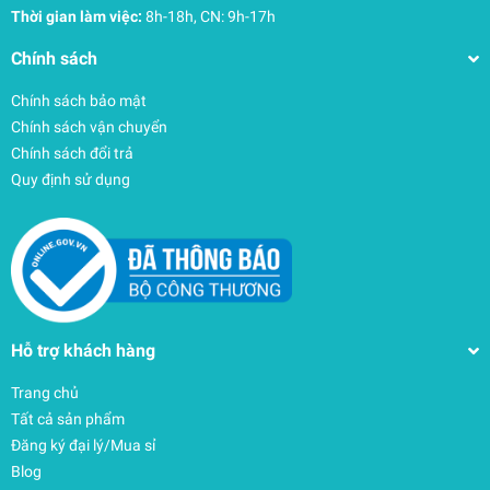
Thời gian làm việc:
8h-18h, CN: 9h-17h
Chính sách
Chính sách bảo mật
Chính sách vận chuyển
Chính sách đổi trả
Quy định sử dụng
Hỗ trợ khách hàng
Trang chủ
Balo Jansport (USA) SuperBreak Plus FX 26L
Tất cả sản phẩm
Soft Nylon – JS0A4QUA
Đăng ký đại lý/Mua sỉ
1.710.000₫
undefined
Blog