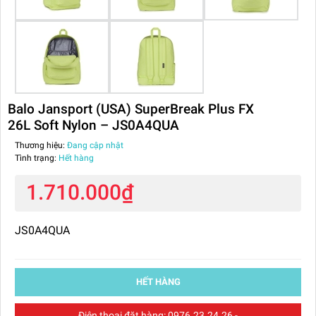
Balo Jansport (USA) SuperBreak Plus FX
26L Soft Nylon – JS0A4QUA
Thương hiệu:
Đang cập nhật
Tình trạng:
Hết hàng
1.710.000₫
JS0A4QUA
HẾT HÀNG
Điện thoại đặt hàng:
0976.23.24.26
-