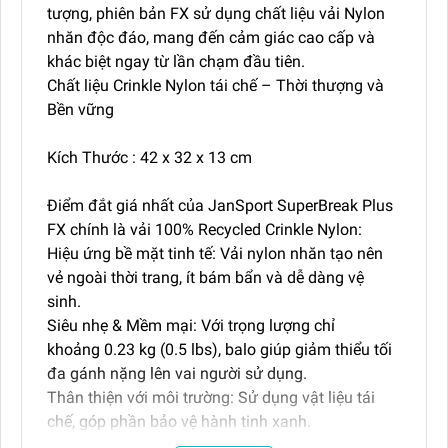
tượng, phiên bản FX sử dụng chất liệu vải Nylon
nhăn độc đáo, mang đến cảm giác cao cấp và
khác biệt ngay từ lần chạm đầu tiên.
Chất liệu Crinkle Nylon tái chế – Thời thượng và
Bền vững
Kích Thước : 42 x 32 x 13 cm
Điểm đắt giá nhất của JanSport SuperBreak Plus
FX chính là vải 100% Recycled Crinkle Nylon:
Hiệu ứng bề mặt tinh tế: Vải nylon nhăn tạo nên
vẻ ngoài thời trang, ít bám bẩn và dễ dàng vệ
sinh.
Siêu nhẹ & Mềm mại: Với trọng lượng chỉ
khoảng 0.23 kg (0.5 lbs), balo giúp giảm thiểu tối
đa gánh nặng lên vai người sử dụng.
Thân thiện với môi trường: Sử dụng vật liệu tái
chế, góp phần bảo vệ hành tinh xanh.
Ngăn đệm Laptop 15 inch – Sẵn sàng cho nhịp