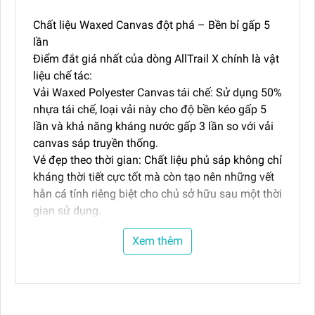
Chất liệu Waxed Canvas đột phá – Bền bỉ gấp 5
lần
Điểm đắt giá nhất của dòng AllTrail X chính là vật
liệu chế tác:
Vải Waxed Polyester Canvas tái chế: Sử dụng 50%
nhựa tái chế, loại vải này cho độ bền kéo gấp 5
lần và khả năng kháng nước gấp 3 lần so với vải
canvas sáp truyền thống.
Vẻ đẹp theo thời gian: Chất liệu phủ sáp không chỉ
kháng thời tiết cực tốt mà còn tạo nên những vết
hằn cá tính riêng biệt cho chủ sở hữu sau một thời
gian sử dụng.
Tiện ích thông minh hỗ trợ di động (On-the-go)
Xem thêm
Dù có kích thước nhỏ gọn, Thule vẫn tối ưu hóa
mọi không gian để mang lại sự tiện lợi cao nhất:
Túi quai đeo co giãn: Ngăn nhỏ trên quai đeo vai
giúp bạn tiếp cận nhanh chóng chìa khóa, thẻ xe
hoặc đồ ăn nhẹ (snacks) mà không cần tháo