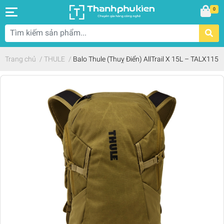
0
Trang chủ
/
THULE
/
Balo Thule (Thuỵ Điển) AllTrail X 15L – TALX115