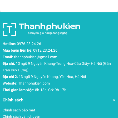
linh hoạt.
Trải nghiệm đeo êm ái và Ổn định tải trọng
Mặt lưng thoáng khí: Hệ thống đệm lưng hỗ trợ
lưu thông không khí, giúp bạn luôn cảm thấy mát
mẻ và khô ráo ngay cả khi vận động mạnh.
Hệ thống trợ lực linh hoạt: Đai ngực có thể điều
chỉnh và tháo rời, kết hợp cùng đai hông có thể
Hotline:
0976.23.24.26
-
giấu gọn (tuckaway), giúp balo ôm sát cơ thể, ổn
Mua buôn liên hệ:
0912.23.24.26
định tải trọng khi di chuyển trên địa hình gồ ghề.
Email:
thanhphukien@gmail.com
Địa chỉ:
13 ngõ 9 Nguyễn Khang-Trung Hòa-Cầu Giấy- Hà Nội (Gần
Trần Duy Hưng)
Địa chỉ 2:
13 ngõ 9 Nguyễn Khang, Yên Hòa, Hà Nội
Website:
Thanhphukien.com
Thời gian làm việc:
8h-18h, CN: 9h-17h
Chính sách
Chính sách bảo mật
Chính sách vận chuyển