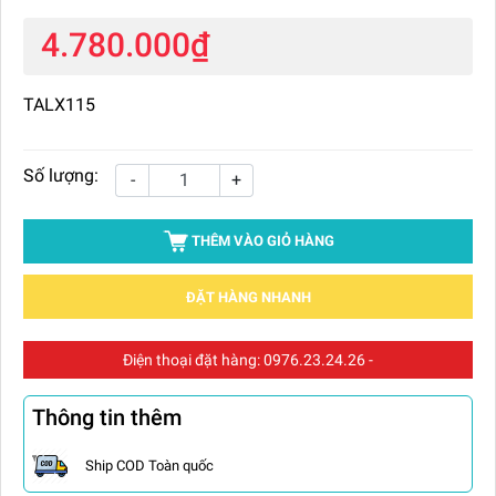
4.780.000₫
TALX115
Số lượng:
-
+
THÊM VÀO GIỎ HÀNG
ĐẶT HÀNG NHANH
Điện thoại đặt hàng:
0976.23.24.26
-
Thông tin thêm
Ship COD Toàn quốc