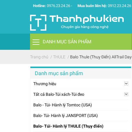
Hotline:
0976.23.24.26
-
Mua buôn liên hệ:
0912.23.24.26
DANH MỤC SẢN PHẨM
Trang chủ
/
THULE
/
Balo Thule (Thuỵ Điển) AllTrail 
Danh mục sản phẩm
Thương hiệu
Tất cả Balo-Túi xách-Túi đeo
Balo - Túi- Hành lý Tomtoc (USA)
Balo- Túi- Hành lý JANSPORT (USA)
Balo- Túi- Hành lý THULE (Thụy điển)