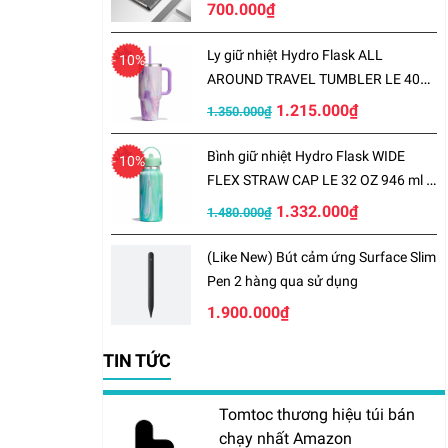
700.000₫
Ly giữ nhiệt Hydro Flask ALL
- 10%
AROUND TRAVEL TUMBLER LE 40
OZ 1183 ml – LE-S25TT40
1.215.000₫
1.350.000₫
Bình giữ nhiệt Hydro Flask WIDE
- 10%
FLEX STRAW CAP LE 32 OZ 946 ml –
LE-S25W32
1.332.000₫
1.480.000₫
(Like New) Bút cảm ứng Surface Slim
Pen 2 hàng qua sử dụng
1.900.000₫
TIN TỨC
Tomtoc thương hiệu túi bán
chạy nhất Amazon