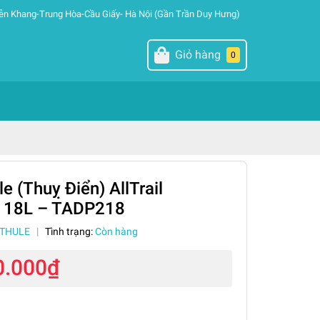
ễn Khang-Trung Hòa-Cầu Giấy- Hà Nội (Gần Trần Duy Hưng)
Giỏ hàng
0
e (Thuỵ Điển) AllTrail
 18L – TADP218
THULE
|
Tình trạng:
Còn hàng
0.000₫