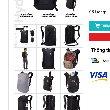
Số lượng:
THÊM
Thông ti
Ship