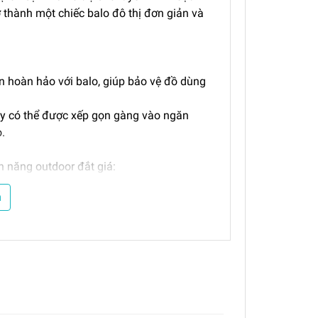
rở thành một chiếc balo đô thị đơn giản và
n hoàn hảo với balo, giúp bảo vệ đồ dùng
này có thể được xếp gọn gàng vào ngăn
o.
nh năng outdoor đắt giá:
t loops) chuyên dụng giúp bạn cố định
m
ng đến.
hợp móc treo chìa khóa giữ cho các vật
iãn lý tưởng để đựng bình nước, thanh
khí mang lại sự hỗ trợ nhẹ nhàng và khả
 mẻ ngay cả trong những ngày hè oi bức.