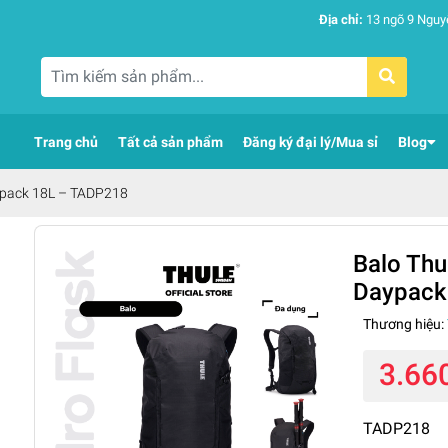
Địa chỉ:
13 ngõ 9 Nguy
Trang chủ
Tất cả sản phẩm
Đăng ký đại lý/Mua sỉ
Blog
Daypack 18L – TADP218
Balo Thul
Daypack
Thương hiệu:
3.66
TADP218