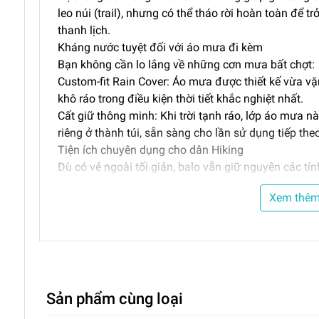
leo núi (trail), nhưng có thể tháo rời hoàn toàn để t
thanh lịch.
Kháng nước tuyệt đối với áo mưa đi kèm
Bạn không cần lo lắng về những cơn mưa bất chợt:
Custom-fit Rain Cover: Áo mưa được thiết kế vừa vặ
khô ráo trong điều kiện thời tiết khắc nghiệt nhất.
Cất giữ thông minh: Khi trời tạnh ráo, lớp áo mưa 
riêng ở thành túi, sẵn sàng cho lần sử dụng tiếp the
Tiện ích chuyên dụng cho dân Hiking
Dù có vẻ ngoài tối giản, balo vẫn giữ nguyên các tí
Móc treo gậy leo núi: Hệ thống vòng lặp (attachmen
Xem thê
gậy leo núi (trekking poles) chắc chắn khi không dù
Truy cập nhanh chóng: Túi khóa kéo phía trên tích 
dụng cá nhân luôn trong tầm tay. Các túi hông co g
năng lượng hoặc các công cụ nhỏ.
Trải nghiệm đeo êm ái và Đẳng cấp bền vững
Mặt lưng Air Mesh: Tấm đệm lưng dạng lưới thoáng 
Sản phẩm cùng loại
năng thông gió tối ưu, giúp bạn luôn cảm thấy mát