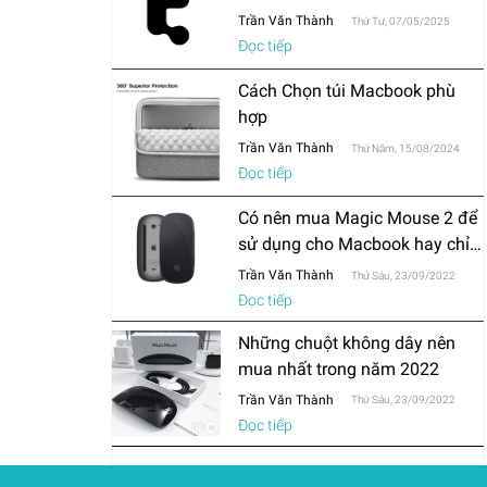
Trần Văn Thành
Thứ Tư, 07/05/2025
Đọc tiếp
Cách Chọn túi Macbook phù
hợp
Trần Văn Thành
Thứ Năm, 15/08/2024
Đọc tiếp
Có nên mua Magic Mouse 2 để
sử dụng cho Macbook hay chỉ
mua chuột thông thường?
Trần Văn Thành
Thứ Sáu, 23/09/2022
Đọc tiếp
Những chuột không dây nên
mua nhất trong năm 2022
Trần Văn Thành
Thứ Sáu, 23/09/2022
Đọc tiếp