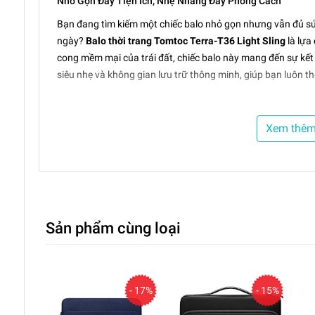
Nhỏ Gọn Đầy Tiện Ích, Nhẹ Nhàng Đầy Phong Cách
Bạn đang tìm kiếm một chiếc balo nhỏ gọn nhưng vẫn đủ sứ
ngày?
Balo thời trang Tomtoc Terra-T36 Light Sling
là lựa
cong mềm mại của trái đất, chiếc balo này mang đến sự kết h
siêu nhẹ và không gian lưu trữ thông minh, giúp bạn luôn tho
Tính Năng Nổi Bật
Xem thê
Khoảnh Khắc Nhỏ Bé, Sức Chứa Rộng Rãi
Mặc dù có thiết kế nhỏ gọn,
Tomtoc Terra-T36
vẫn cung cấp
khóa kéo cùng ngăn đựng iPad chuyên dụng giúp bạn cất gi
nắp. Ngăn đựng bình nước tích hợp và túi phía sau cho phé
không phải lục lọi.
Sản phẩm cùng loại
Bảo Vệ Toàn Diện, Chống Sốc Tuyệt Đối
Lớp lót bên trong được làm từ
vải nhung pha lê mềm mại
, 
- 17%
- 15%
tính bảng, điện thoại, kính mắt và các vật có giá trị khác kh