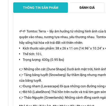
THÔNG TIN SẢN PHẨM
ĐÁNH GIÁ
🌱🌱 Tomtoc Terra – lấy âm hưởng từ những hình ảnh của bề
quyện vào nhau, nương tựa nhau, yêu thương nhau. Tomtoc 
hãy sống hài hòa với trái đất với thiên nhiên.
Kích thước sản phẩm: 38 x 26 x 11 cm (14.96" x 10.24" x 
Thể tích: 10 L
Trọng lượng: 430g (0.95 lbs)
👉 Những cồn cát (Dune Shape) Dưới ánh mặt trời, hình ản
👉 Tảng băng tuyết (Snowberg) Sự thầm lặng nhưng mạnh
của băng tuyết.
👉Dung nham (Lavascape) Đi qua những con đường nóng chảy
👉Bờ hồ (LakeShore) Thả hồn trên nước và trái tim gợn són
👉 Thảo Nguyên (Greenlands): Những cánh đồng xanh ngát,