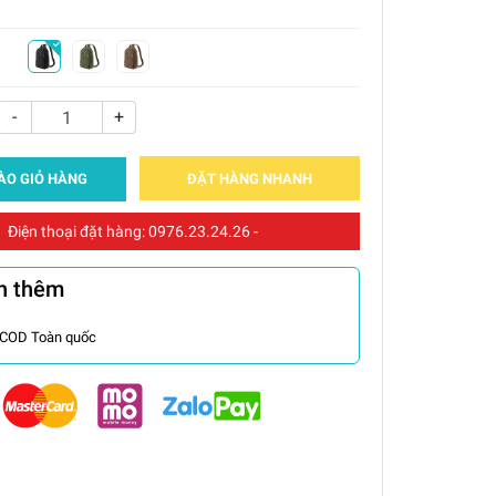
-
+
ÀO GIỎ HÀNG
ĐẶT HÀNG NHANH
Điện thoại đặt hàng:
0976.23.24.26
-
n thêm
 COD Toàn quốc