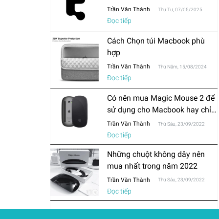
Trần Văn Thành
Thứ Tư, 07/05/2025
Đọc tiếp
Cách Chọn túi Macbook phù
hợp
Trần Văn Thành
Thứ Năm, 15/08/2024
Đọc tiếp
Có nên mua Magic Mouse 2 để
sử dụng cho Macbook hay chỉ
mua chuột thông thường?
Trần Văn Thành
Thứ Sáu, 23/09/2022
Đọc tiếp
Những chuột không dây nên
mua nhất trong năm 2022
Trần Văn Thành
Thứ Sáu, 23/09/2022
Đọc tiếp