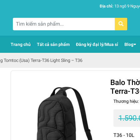
Địa chỉ:
13 ngõ 9 Nguy
Trang chủ
Tất cả sản phẩm
Đăng ký đại lý/Mua sỉ
Blog
g Tomtoc (Usa) Terra-T36 Light Sling – T36
Balo Thờ
Terra-T3
Thương hiệu:
1.590
T36 - 10L