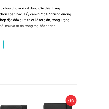
c chứa cho mọi vật dụng cần thiết hàng
 chọn hoàn hảo. Lấy cảm hứng từ những đường
ợp độc đáo giữa thiết kế tối giản, trọng lượng
ải mái và tự tin trong mọi hành trình.
m
 không gian lưu trữ thông minh. Ngăn chính có
ữ thiết bị công nghệ một cách an toàn và ngăn
p bạn dễ dàng lấy những vật dụng cần thiết mà
bảo vệ hoàn hảo các thiết bị tinh xảo như máy
- 8%
ỏi trầy xước và va đập.