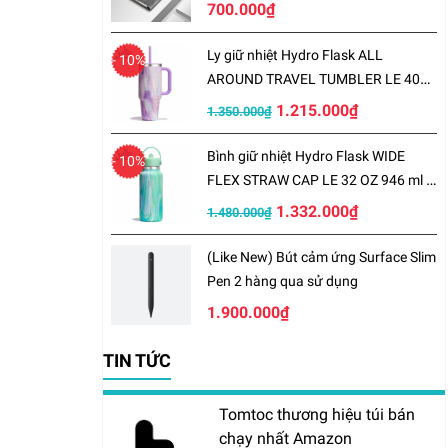
700.000₫
Ly giữ nhiệt Hydro Flask ALL
- 10%
AROUND TRAVEL TUMBLER LE 40
OZ 1183 ml – LE-S25TT40
1.215.000₫
1.350.000₫
Bình giữ nhiệt Hydro Flask WIDE
- 10%
FLEX STRAW CAP LE 32 OZ 946 ml –
LE-S25W32
1.332.000₫
1.480.000₫
(Like New) Bút cảm ứng Surface Slim
Pen 2 hàng qua sử dụng
1.900.000₫
TIN TỨC
Tomtoc thương hiệu túi bán
chạy nhất Amazon