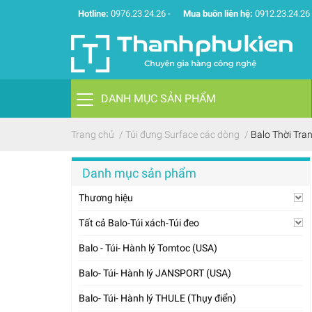
Hotline:
0976.23.24.26
-
Mua buôn liên hệ:
0912.23.24.26
DANH MỤC SẢN PHẨM
Trang chủ
/
Túi đựng Surface các dòng
/
Balo Thời Tran
Danh mục sản phẩm
Thương hiệu
Tất cả Balo-Túi xách-Túi đeo
Balo - Túi- Hành lý Tomtoc (USA)
Balo- Túi- Hành lý JANSPORT (USA)
Balo- Túi- Hành lý THULE (Thụy điển)