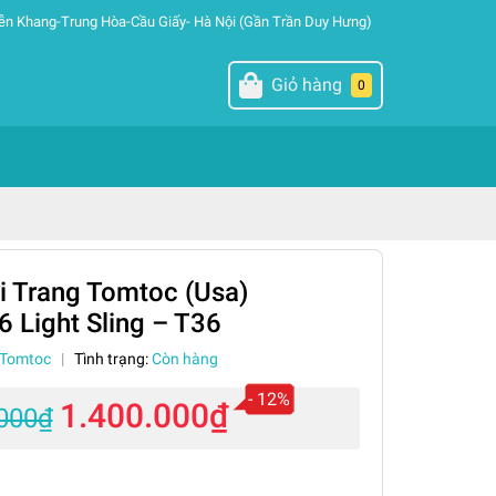
ễn Khang-Trung Hòa-Cầu Giấy- Hà Nội (Gần Trần Duy Hưng)
Giỏ hàng
0
i Trang Tomtoc (Usa)
6 Light Sling – T36
Tomtoc
|
Tình trạng:
Còn hàng
- 12%
1.400.000₫
.000₫