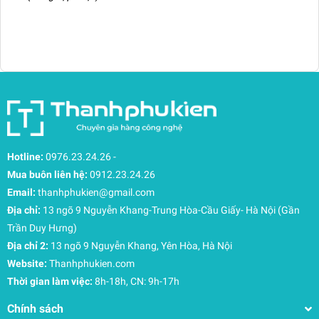
thoải mái di chuyển trong mọi hoàn cảnh.
Dây Đeo Vai Thoải Mái
Dây đeo vai được làm bằng
lưới dày, thoáng khí
, giúp
giảm áp lực lên vai và tăng cường sự thoải mái khi đeo
trong thời gian dài. Bạn sẽ không cảm thấy bí bách hay
khó chịu, dù phải di chuyển nhiều.
Hotline:
0976.23.24.26
-
Mua buôn liên hệ:
0912.23.24.26
Email:
thanhphukien@gmail.com
Địa chỉ:
13 ngõ 9 Nguyễn Khang-Trung Hòa-Cầu Giấy- Hà Nội (Gần
Trần Duy Hưng)
Địa chỉ 2:
13 ngõ 9 Nguyễn Khang, Yên Hòa, Hà Nội
Website:
Thanhphukien.com
Thời gian làm việc:
8h-18h, CN: 9h-17h
Chính sách