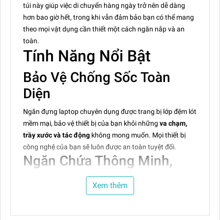
túi này giúp việc di chuyển hàng ngày trở nên dễ dàng
hơn bao giờ hết, trong khi vẫn đảm bảo bạn có thể mang
theo mọi vật dụng cần thiết một cách ngăn nắp và an
toàn.
Tính Năng Nổi Bật
Bảo Vệ Chống Sốc Toàn
Diện
Ngăn đựng laptop chuyên dụng được trang bị lớp đệm lót
mềm mại, bảo vệ thiết bị của bạn khỏi những
va chạm,
trầy xước và tác động
không mong muốn. Mọi thiết bị
công nghệ của bạn sẽ luôn được an toàn tuyệt đối.
Ngăn Chứa Thông Minh,
Sắp Xếp Khoa Học
Xem thêm
Với nhiều ngăn tiện lợi, bao gồm túi trước và sau có thể
truy cập nhanh, túi lưới có khóa kéo bên trong, và các khe
cắm được sắp xếp hợp lý, chiếc túi giúp bạn dễ dàng cất