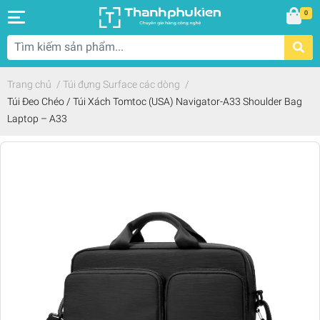
0
Trang chủ
/
Túi đựng Surface các dòng
/
Túi Đeo Chéo / Túi Xách Tomtoc (USA) Navigator-A33 Shoulder Bag
Laptop – A33