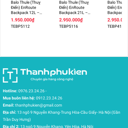
Balo Thule (Thuỵ
Balo Thule (Thuỵ
Balo Thule 
Trải nghiệm người dùng tinh tế
Điển) EnRoute
Điển) EnRoute
Điển) EnRo
Thao tác nhanh chóng: Hệ thống khóa kéo YKK
Backpack 12L –
Backpack 21L –
Backpack 2
cao cấp đi kèm dây kéo (zipper pulls) được thiết
TEBP5112
TEBP5116
TEBP4116
1.950.000₫
2.950.000₫
2.950.00
kế dễ cầm nắm, giúp bạn truy cập thiết bị nhanh
TEBP5112
TEBP5116
TEBP4116
chóng chỉ trong vài giây.
Kiểu dáng Slim-fit: Với độ dày chỉ khoảng 3cm,
bạn có thể sử dụng túi như một chiếc cặp cầm tay
thanh lịch hoặc dễ dàng đặt vào bên trong các
dòng balo lớn hơn mà không chiếm nhiều diện
tích.
Hotline:
0976.23.24.26
-
Mua buôn liên hệ:
0912.23.24.26
Email:
thanhphukien@gmail.com
Địa chỉ:
13 ngõ 9 Nguyễn Khang-Trung Hòa-Cầu Giấy- Hà Nội (Gần
Trần Duy Hưng)
Địa chỉ 2:
13 ngõ 9 Nguyễn Khang, Yên Hòa, Hà Nội