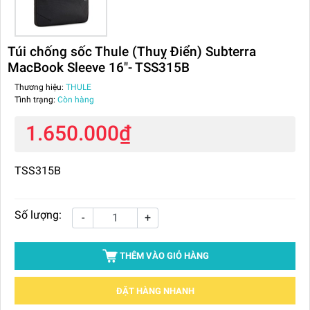
Túi chống sốc Thule (Thuỵ Điển) Subterra
MacBook Sleeve 16"- TSS315B
Thương hiệu:
THULE
Tình trạng:
Còn hàng
1.650.000₫
TSS315B
Số lượng:
-
+
THÊM VÀO GIỎ HÀNG
ĐẶT HÀNG NHANH