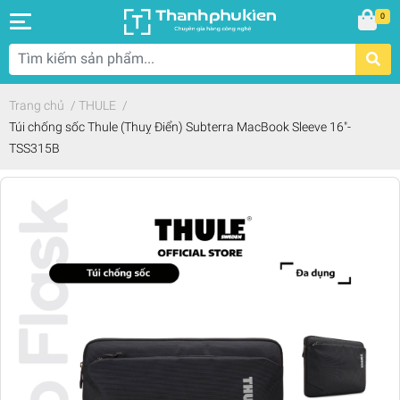
0
Trang chủ
/
THULE
/
Túi chống sốc Thule (Thuỵ Điển) Subterra MacBook Sleeve 16"-
TSS315B