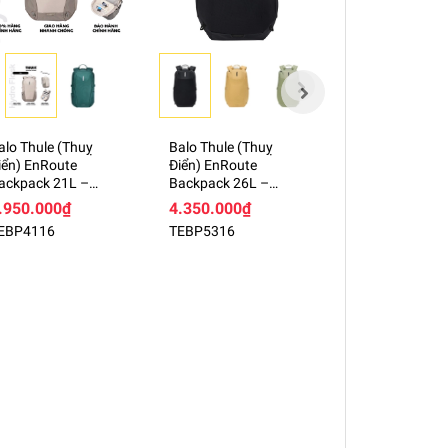
alo Thule (Thuỵ
Balo Thule (Thuỵ
Balo Thule (Thu
iển) EnRoute
Điển) EnRoute
Điển) Accent Re
ackpack 21L –
Backpack 26L –
Convertible –
EBP4116
TEBP5316
TACLB2116
.950.000₫
4.350.000₫
3.950.000₫
EBP4116
TEBP5316
TACLB2116