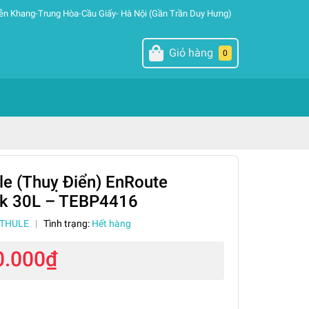
ễn Khang-Trung Hòa-Cầu Giấy- Hà Nội (Gần Trần Duy Hưng)
Giỏ hàng
0
le (Thuỵ Điển) EnRoute
k 30L – TEBP4416
THULE
|
Tình trạng:
Hết hàng
0.000₫