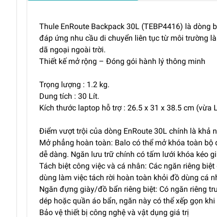
Thule EnRoute Backpack 30L (TEBP4416) là dòng bal
đáp ứng nhu cầu di chuyển liên tục từ môi trường 
dã ngoại ngoài trời.
Thiết kế mở rộng – Đóng gói hành lý thông minh
Trọng lượng : 1.2 kg.
Dung tích : 30 Lít.
Kích thước laptop hỗ trợ : 26.5 x 31 x 38.5 cm (vừa 
Điểm vượt trội của dòng EnRoute 30L chính là khả n
Mở phẳng hoàn toàn: Balo có thể mở khóa toàn bộ đ
dễ dàng. Ngăn lưu trữ chính có tấm lưới khóa kéo gi
Tách biệt công việc và cá nhân: Các ngăn riêng biệt g
dùng làm việc tách rời hoàn toàn khỏi đồ dùng cá n
Ngăn đựng giày/đồ bẩn riêng biệt: Có ngăn riêng tru
dép hoặc quần áo bẩn, ngăn này có thể xếp gọn khi
Bảo vệ thiết bị công nghệ và vật dụng giá trị