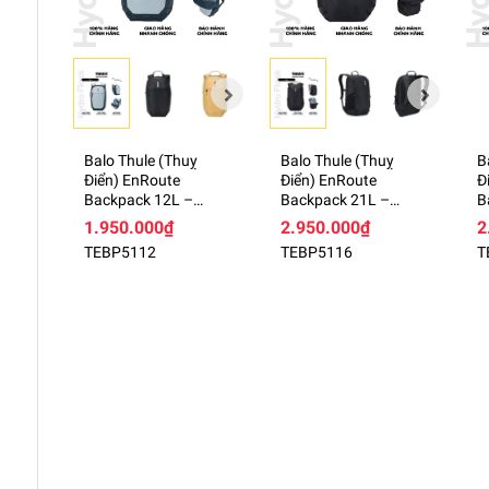
Balo Thule (Thuỵ
Balo Thule (Thuỵ
B
Điển) EnRoute
Điển) EnRoute
Đ
Backpack 12L –
Backpack 21L –
B
TEBP5112
TEBP5116
T
1.950.000₫
2.950.000₫
2
TEBP5112
TEBP5116
T