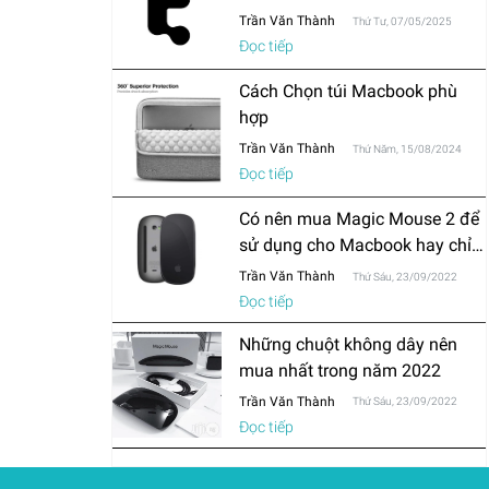
Trần Văn Thành
Thứ Tư, 07/05/2025
Đọc tiếp
Cách Chọn túi Macbook phù
hợp
Trần Văn Thành
Thứ Năm, 15/08/2024
Đọc tiếp
Có nên mua Magic Mouse 2 để
sử dụng cho Macbook hay chỉ
mua chuột thông thường?
Trần Văn Thành
Thứ Sáu, 23/09/2022
Đọc tiếp
Những chuột không dây nên
mua nhất trong năm 2022
Trần Văn Thành
Thứ Sáu, 23/09/2022
Đọc tiếp