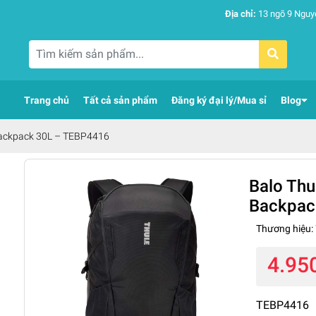
Địa chỉ:
13 ngõ 9 Nguy
Trang chủ
Tất cả sản phẩm
Đăng ký đại lý/Mua sỉ
Blog
Backpack 30L – TEBP4416
Balo Thu
Backpac
Thương hiệu:
4.95
TEBP4416