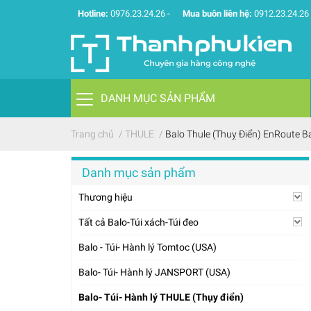
Hotline:
0976.23.24.26
-
Mua buôn liên hệ:
0912.23.24.26
DANH MỤC SẢN PHẨM
Trang chủ
/
THULE
/
Balo Thule (Thuỵ Điển) EnRoute 
Danh mục sản phẩm
Thương hiệu
Tất cả Balo-Túi xách-Túi đeo
Balo - Túi- Hành lý Tomtoc (USA)
Balo- Túi- Hành lý JANSPORT (USA)
Balo- Túi- Hành lý THULE (Thụy điển)