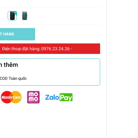
T HÀNG
Điện thoại đặt hàng:
0976.23.24.26
-
n thêm
 COD Toàn quốc