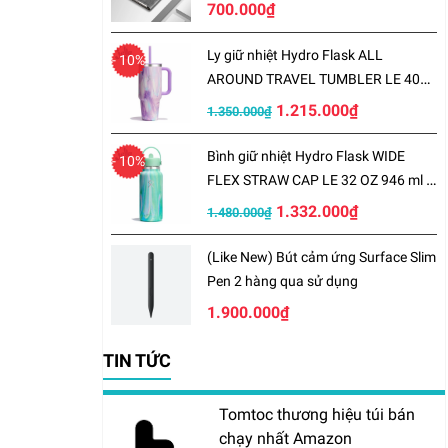
700.000₫
Ly giữ nhiệt Hydro Flask ALL
- 10%
AROUND TRAVEL TUMBLER LE 40
OZ 1183 ml – LE-S25TT40
1.215.000₫
1.350.000₫
Bình giữ nhiệt Hydro Flask WIDE
- 10%
FLEX STRAW CAP LE 32 OZ 946 ml –
LE-S25W32
1.332.000₫
1.480.000₫
(Like New) Bút cảm ứng Surface Slim
Pen 2 hàng qua sử dụng
1.900.000₫
TIN TỨC
Tomtoc thương hiệu túi bán
chạy nhất Amazon