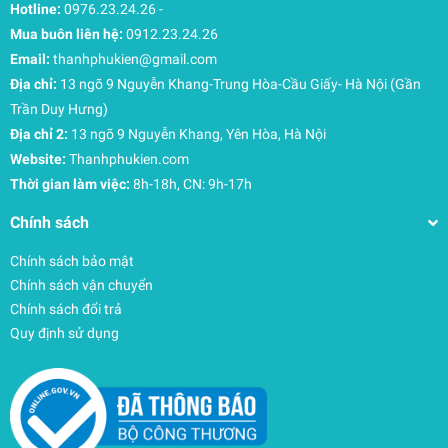
Hotline:
0976.23.24.26
-
Túi hông có khóa kéo: Vị trí an toàn để đựng bình
Mua buôn liên hệ:
0912.23.24.26
nước hoặc các phụ kiện lấy nhanh.
Email:
thanhphukien@gmail.com
Chất liệu bền vững và Đẳng cấp Thụy Điển
Địa chỉ:
13 ngõ 9 Nguyễn Khang-Trung Hòa-Cầu Giấy- Hà Nội (Gần
Chứng nhận bluesign® toàn cầu: Mọi chiếc túi
trong bộ sưu tập Landmark đều đạt chuẩn
Trần Duy Hưng)
bluesign®, đảm bảo quy trình sản xuất thân thiện
Địa chỉ 2:
13 ngõ 9 Nguyễn Khang, Yên Hòa, Hà Nội
với môi trường và an toàn cho người tiêu dùng.
Website:
Thanhphukien.com
Vải Polyester 420D Dobby cao cấp: Chất liệu vải
Thời gian làm việc:
8h-18h, CN: 9h-17h
dày dặn, kháng nước và chống mài mòn cực tốt,
Chính sách
giữ cho balo luôn mới sau nhiều hành trình dài.
Mở rộng khả năng mang vác: Các điểm móc (lash
Chính sách bảo mật
points) bên ngoài cho phép bạn dễ dàng đính
Chính sách vận chuyển
kèm thêm móc khóa carabiner và các thiết bị dã
Chính sách đổi trả
ngoại khác.
Quy định sử dụng