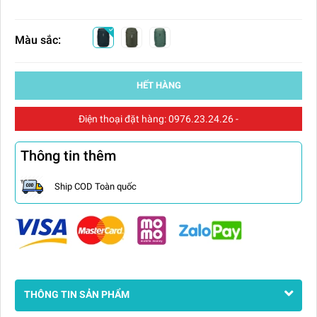
Màu sắc:
HẾT HÀNG
Điện thoại đặt hàng:
0976.23.24.26
-
Thông tin thêm
Ship COD Toàn quốc
THÔNG TIN SẢN PHẨM