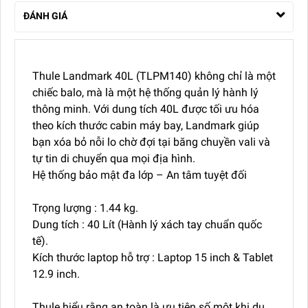
ĐÁNH GIÁ
Thule Landmark 40L (TLPM140) không chỉ là một
chiếc balo, mà là một hệ thống quản lý hành lý
thông minh. Với dung tích 40L được tối ưu hóa
theo kích thước cabin máy bay, Landmark giúp
bạn xóa bỏ nỗi lo chờ đợi tại băng chuyền vali và
tự tin di chuyển qua mọi địa hình.
Hệ thống bảo mật đa lớp – An tâm tuyệt đối
Trọng lượng : 1.44 kg.
Dung tích : 40 Lít (Hành lý xách tay chuẩn quốc
tế).
Kích thước laptop hỗ trợ : Laptop 15 inch & Tablet
12.9 inch.
Thule hiểu rằng an toàn là ưu tiên số một khi du