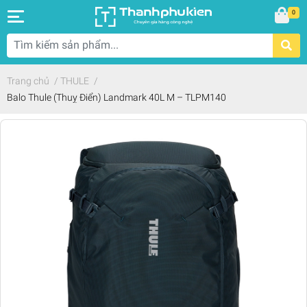
0
Trang chủ
/
THULE
/
Balo Thule (Thuỵ Điển) Landmark 40L M – TLPM140