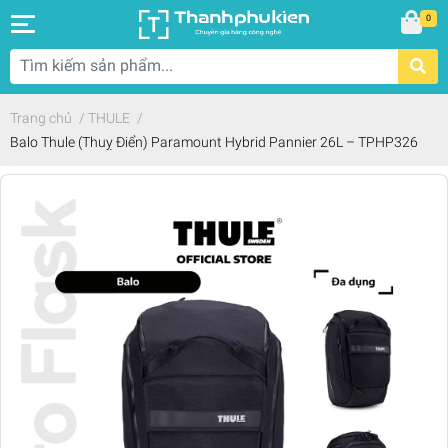
0
Trang chủ
/
THULE
/
Balo Thule (Thuỵ Điển) Paramount Hybrid Pannier 26L – TPHP326