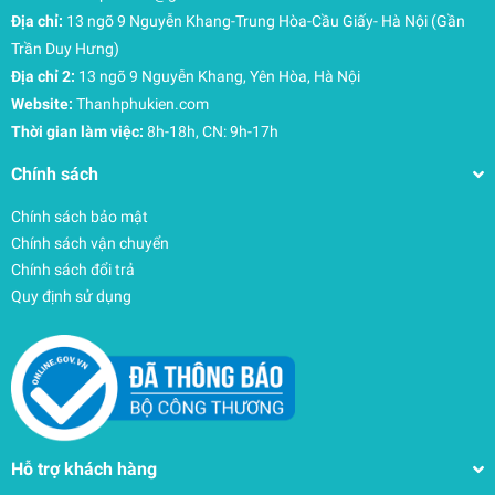
Địa chỉ:
13 ngõ 9 Nguyễn Khang-Trung Hòa-Cầu Giấy- Hà Nội (Gần
Êm ái và thoáng khí: Quai đeo bọc đệm kết hợp
cùng lớp đệm lưng dạng bọt xốp có rãnh thông
Trần Duy Hưng)
gió và cấu trúc hỗ trợ chắc chắn, mang lại cảm
Địa chỉ 2:
13 ngõ 9 Nguyễn Khang, Yên Hòa, Hà Nội
giác đeo nhẹ nhàng, không gây bí bách.
Website:
Thanhphukien.com
Thời gian làm việc:
8h-18h, CN: 9h-17h
Chính sách
Chính sách bảo mật
Chính sách vận chuyển
Chính sách đổi trả
Quy định sử dụng
Hỗ trợ khách hàng