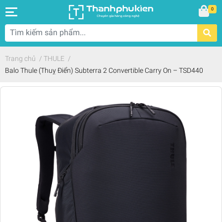
0
Trang chủ
/
THULE
/
Balo Thule (Thuỵ Điển) Subterra 2 Convertible Carry On – TSD440