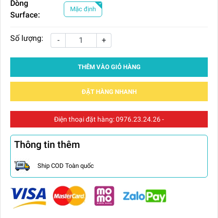
Dòng
Mặc định
Surface:
Số lượng:
-
+
THÊM VÀO GIỎ HÀNG
ĐẶT HÀNG NHANH
Điện thoại đặt hàng:
0976.23.24.26
-
Thông tin thêm
Ship COD Toàn quốc