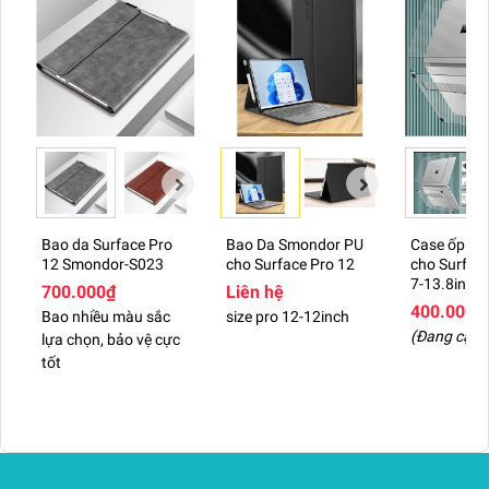
>>> Xem thêm: Mẫu
kính cường lực Surface
Pro
chính hãng chất lượng cao
Bao da Surface Pro
Bao Da Smondor PU
Case ốp tr
CÔNG DỤNG TUYỆT VỜI CỦA
12 Smondor-S023
cho Surface Pro 12
cho Surfac
7-13.8inch
700.000₫
Liên hệ
SẢN PHẨM
400.000₫
Bao nhiều màu sắc
size pro 12-12inch
(Đang cập 
lựa chọn, bảo vệ cực
Bao da màn hình 12 inch của chiếc Surface Pro
tốt
11 được làm từ chất liệu da PU có thiết kế khá
lạ mắt nhưng tiện dụng và đảm bảo được yếu tố
thời trang cho chiếc Surface Pro 11 của bạn.
Đồng thời sản phẩm này còn có nhiều màu sắc