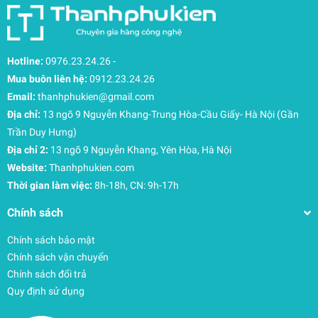
đa dạng giúp bạn thoải mái lựa chọn một chiếc
bao da Surface yêu thích để ngầm khẳng định
phong cách riêng của mình.
Hotline:
0976.23.24.26
-
Mua buôn liên hệ:
0912.23.24.26
Xung quanh bao da Surface Pro 11 được may
Email:
thanhphukien@gmail.com
bằng những đường chỉ vô cùng chắc chắn vì thế
Địa chỉ:
13 ngõ 9 Nguyễn Khang-Trung Hòa-Cầu Giấy- Hà Nội (Gần
chúng trở nên bền hơn, bao da không bị bong
Trần Duy Hưng)
tróc, bảo vệ tốt nhất cho chiếc Surface Pro
Địa chỉ 2:
13 ngõ 9 Nguyễn Khang, Yên Hòa, Hà Nội
11của bạn không bị trầy xước nếu không may bị
Website:
Thanhphukien.com
va đập mạnh. Ngoài ra, bên trong bao da còn
Thời gian làm việc:
8h-18h, CN: 9h-17h
được lót một lớp nhung mịn giúp màn hình
Chính sách
không bị trầy, cấn.
Chính sách bảo mật
Chính sách vận chuyển
Bao da Surface Pro 11 được thiết kế theo dạng
Chính sách đổi trả
quyển sổ thời trang, bạn cũng có thể chống
Quy định sử dụng
ngang hay nằm ngửa để có thể gõ văn bản, lướt