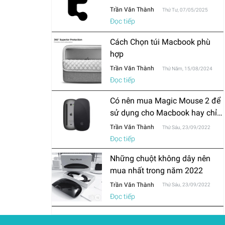
Trần Văn Thành
Thứ Tư, 07/05/2025
Đọc tiếp
Cách Chọn túi Macbook phù
hợp
Trần Văn Thành
Thứ Năm, 15/08/2024
Đọc tiếp
Có nên mua Magic Mouse 2 để
sử dụng cho Macbook hay chỉ
mua chuột thông thường?
Trần Văn Thành
Thứ Sáu, 23/09/2022
Đọc tiếp
Những chuột không dây nên
mua nhất trong năm 2022
Trần Văn Thành
Thứ Sáu, 23/09/2022
Đọc tiếp