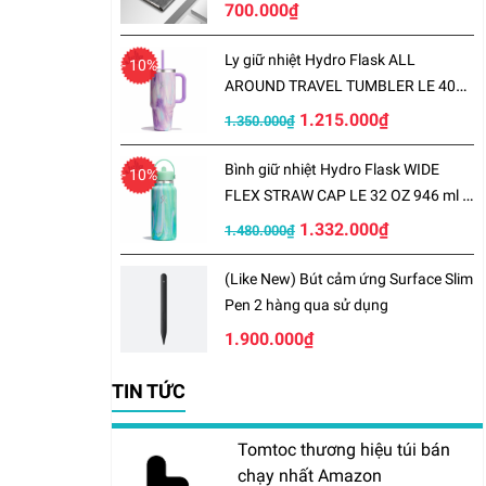
700.000₫
Ly giữ nhiệt Hydro Flask ALL
- 10%
AROUND TRAVEL TUMBLER LE 40
OZ 1183 ml – LE-S25TT40
1.215.000₫
1.350.000₫
Bình giữ nhiệt Hydro Flask WIDE
- 10%
FLEX STRAW CAP LE 32 OZ 946 ml –
LE-S25W32
1.332.000₫
1.480.000₫
(Like New) Bút cảm ứng Surface Slim
Pen 2 hàng qua sử dụng
1.900.000₫
TIN TỨC
Tomtoc thương hiệu túi bán
chạy nhất Amazon