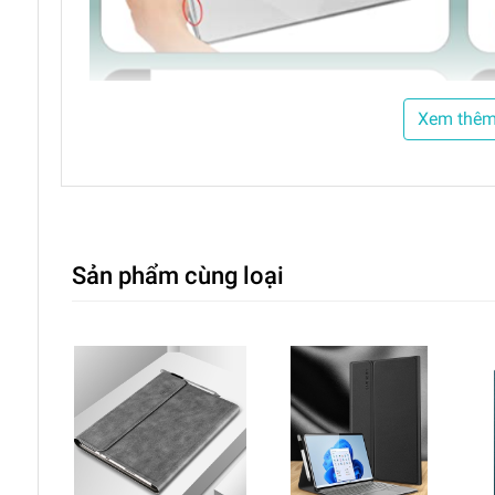
Xem thê
Sản phẩm cùng loại
+ Ốp bao gồm 2 mặt rời nhau (mặt lưng + mặt đáy)
trơn trượt trên mặt bàn
+ Thiết kế riêng cho từng dòng, đây chính là lý do
+ Phụ kiện toàn diện và tuyệt vời nhất khi bảo vệ su
+ Cấu trúc có khe thoát nhiệt linh hoạt nên bạn ho