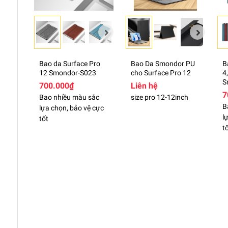
📌 Quý khách lưu ý: Trường hợp không đúng size hoặ
nhanh gọn ạ, vì có thể nhầm lẫn trong quá trình đón
Cám ơn quý khách hàng đã tin tưởng shop ạ
========================
Bao da Surface Pro
Bao Da Smondor PU
B
12 Smondor-S023
cho Surface Pro 12
4
S
700.000₫
Liên hệ
7
Bao nhiều màu sắc
size pro 12-12inch
B
lựa chọn, bảo vệ cực
l
tốt
t