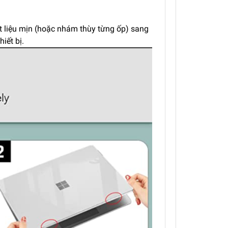
ất liệu mịn (hoặc nhám thùy từng ốp) sang
iết bị.