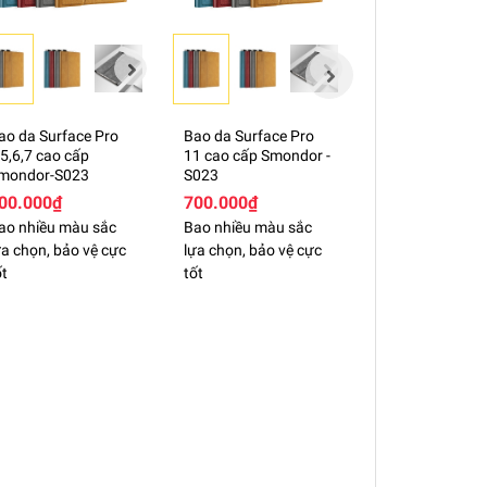
c thiếu hàng xin liên hệ với shop để xử lý
g gói (rất hiếm)
ao da Surface Pro
Bao da Surface Pro
Bao Da Surface
,5,6,7 cao cấp
11 cao cấp Smondor -
11 Smondor -S
mondor-S023
S023
700.000₫
00.000₫
700.000₫
(Đang cập nhật
ao nhiều màu sắc
Bao nhiều màu sắc
ựa chọn, bảo vệ cực
lựa chọn, bảo vệ cực
ốt
tốt