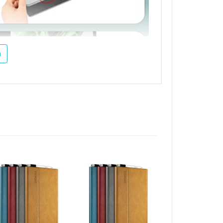
m
, mặt đáy có 4 đệm cao su giúp chống
 phải đặt chuẩn model nhé bạn
rface laptop
àn toàn yên tâm không lo nóng máy.