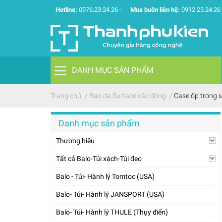
Hotline:
0976.23.24.26
-
Mua buôn liên hệ:
0912.23.24.26
DANH MỤC SẢN PHẨM
Trang chủ
/
Bao da Surface các dòng
/
Case ốp trong s
Danh mục sản phẩm
Thương hiệu
Tất cả Balo-Túi xách-Túi đeo
Balo - Túi- Hành lý Tomtoc (USA)
Balo- Túi- Hành lý JANSPORT (USA)
Balo- Túi- Hành lý THULE (Thụy điển)