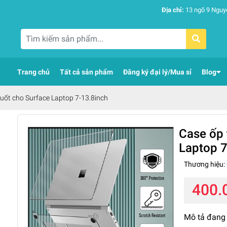
Địa chỉ:
13 ngõ 9 Nguy
Trang chủ
Tất cả sản phẩm
Đăng ký đại lý/Mua sỉ
Blog
uốt cho Surface Laptop 7-13.8inch
Case ốp 
Laptop 7
Thương hiệu:
400.
Mô tả đang