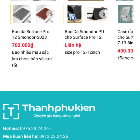
Bao da Surface Pro
Bao Da Smondor PU
Case ốp tr
12 Smondor-S023
cho Surface Pro 12
cho Surfac
7-13.8inch
700.000₫
Liên hệ
400.000₫
Bao nhiều màu sắc
size pro 12-12inch
(Đang cập 
lựa chọn, bảo vệ cực
tốt
Hotline:
0976.23.24.26
-
Mua buôn liên hệ:
0912.23.24.26