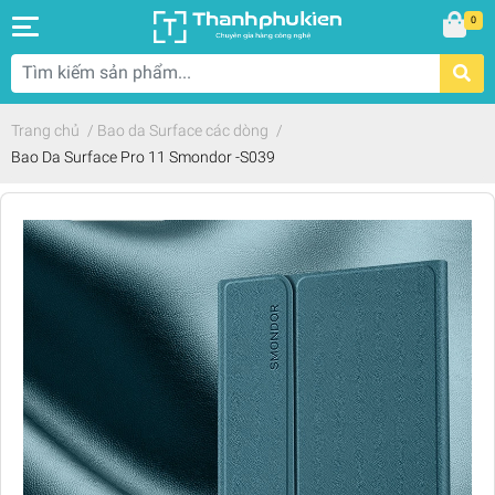
0
Trang chủ
/
Bao da Surface các dòng
/
Bao Da Surface Pro 11 Smondor -S039