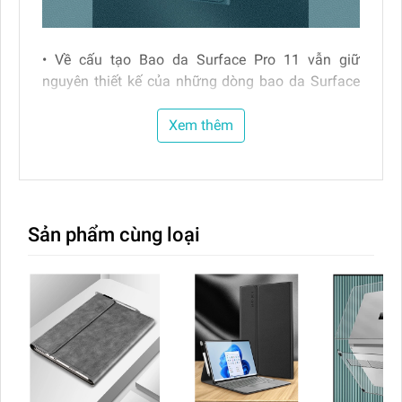
• Về cấu tạo Bao da Surface Pro 11 vẫn giữ
nguyên thiết kế của những dòng bao da Surface
cũ:
- Khuôn ôm máy bo góc cạnh giúp bảo vệ máy
Xem thêm
không bị méo móp rơi hoặc va đập mạnh )
- Bao da bên ngoài được thiết kế dư hơn so với
bàn phím 2mm có tác dụng bảo vệ bàn phím
Surface Không bị dập, tòe gây mất thẩm mỹ....
Sản phẩm cùng loại