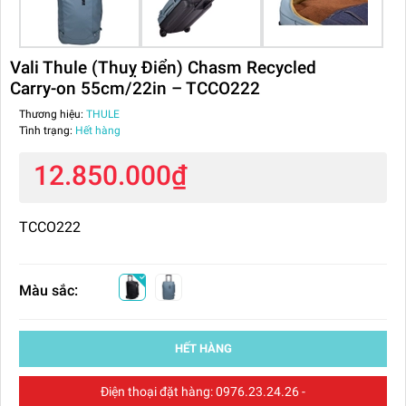
Vali Thule (Thuỵ Điển) Chasm Recycled
Carry-on 55cm/22in – TCCO222
Thương hiệu:
THULE
Tình trạng:
Hết hàng
12.850.000₫
TCCO222
Màu sắc:
HẾT HÀNG
Điện thoại đặt hàng:
0976.23.24.26
-