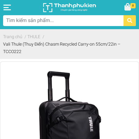
0
Trang chủ
/
THULE
/
Vali Thule (Thuỵ Điển) Chasm Recycled Carry-on 55cm/22in –
TCCO222