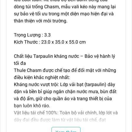
dòng túi trống Chasm, mẫu vali kéo này mang lại
sự bảo vệ tối ưu trong một diện mạo hiện đại và
thân thiện với môi trường.
Trọng Lượng : 3.3
Kích Thước : 23.0 x 35.0 x 55.0 cm
Chất liệu Tarpaulin kháng nước – Bảo vệ hành lý
tối đa
Thule Chasm được chế tạo để đối mặt với những
điều kiện khắc nghiệt nhất:
Kháng nước vượt trội: Lớp vải bạt (tarpaulin) dày
dặn và bền bỉ giúp ngăn chặn nước mưa, bùn đất
và độ ẩm, giữ cho quần áo và trang thiết bị của
bạn luôn khô ráo.
Vật liệu tái chế 100%: Toàn bộ vải chính, lớp lót và
dây đai đều được làm từ vật liệu tái chế, đạt
chuẩn 900D Polyester siêu bền và không chứa