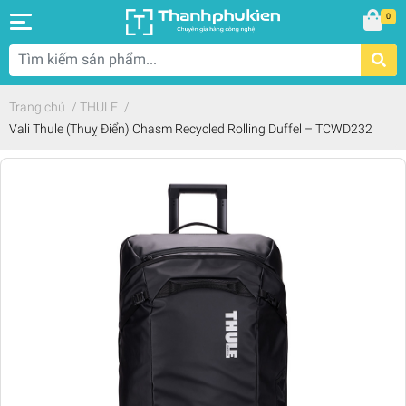
0
Trang chủ
/
THULE
/
Vali Thule (Thuỵ Điển) Chasm Recycled Rolling Duffel – TCWD232