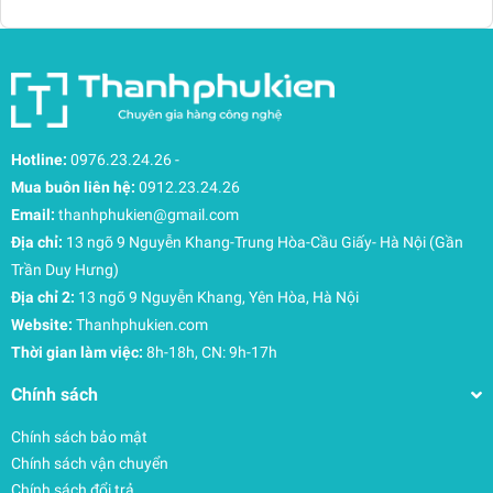
Truy cập phụ kiện nhanh: Các ngăn lưới phía
trước giúp bạn lấy nhanh các vật dụng nhỏ cần
thiết ngay tức thì.
Tiện ích hỗ trợ cho những hành trình dài
Đai nén ngoại thất linh hoạt: Cho phép bạn điều
chỉnh kích thước túi theo khối lượng hành lý thực
Hotline:
0976.23.24.26
-
tế, giữ cho mọi thứ luôn gọn gàng và ổn định.
Mua buôn liên hệ:
0912.23.24.26
Tay cầm đa hướng: Các quai xách chắc chắn ở
Email:
thanhphukien@gmail.com
phía trên và bên hông giúp việc nhấc túi ra khỏi xe
Địa chỉ:
13 ngõ 9 Nguyễn Khang-Trung Hòa-Cầu Giấy- Hà Nội (Gần
hoặc băng chuyền hành lý trở nên thuận tiện.
Khe gắn thẻ tên (ID card slot): Tích hợp sẵn vị trí
Trần Duy Hưng)
gắn thẻ tên giúp việc nhận diện hành lý tại sân
Địa chỉ 2:
13 ngõ 9 Nguyễn Khang, Yên Hòa, Hà Nội
bay trở nên đơn giản và chuyên nghiệp hơn.
Website:
Thanhphukien.com
Thời gian làm việc:
8h-18h, CN: 9h-17h
Chính sách
Chính sách bảo mật
Chính sách vận chuyển
Chính sách đổi trả