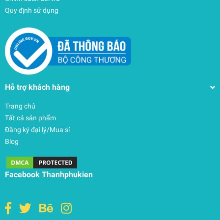
Quy định sử dụng
Hỗ trợ khách hàng
Trang chủ
Tất cả sản phẩm
Đăng ký đại lý/Mua sỉ
Blog
Facebook Thanhphukien
Vali Thule (Thuỵ Điển) Chasm Recycled Rolling
Duffel – TCWD232
15.750.000₫
undefined