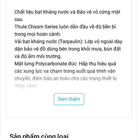
Chất liệu bạt kháng nước và Bảo vệ vỏ cứng mặt
sau
Thule Chasm Series luôn dẫn đầu về độ bền bỉ
trong mọi hoàn cảnh:
Vải bạt kháng nước (Tarpaulin): Lớp vỏ ngoài dày
dặn bảo vệ đồ dùng bên trong khỏi mưa, bùn đất
và độ ẩm môi trường.
Mặt lưng Polycarbonate đúc: Hấp thụ hiệu quả
các xung lực va chạm trong suốt quá trình vận
chuyển, đảm bảo an toàn cho các trang thiết bị
nhạy cảm.
Vật liệu tái chế 100%: Từ vải lót, vải chính đến hệ
Xem thêm
thống dây đai đều được làm từ vật liệu tái chế
thân thiện với môi trường, bền vững cùng thời
gian.
Khả năng vận hành mượt mà trên mọi cung
đường
Sản phẩm cùng loại
Dù mang theo tải trọng lớn, việc di chuyển vẫn trở