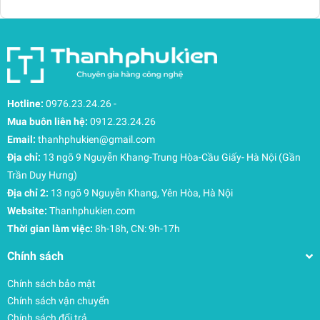
cân bằng tải trọng, giảm đáng kể áp lực lên vai và
cột sống.
Tiện ích du lịch: Đai gài vali (pass-through panel)
cho phép gắn chặt balo vào tay kéo vali, giúp việc
di chuyển tại sân bay trở nên nhẹ nhàng hơn.
Chất liệu cao cấp và Tiêu chuẩn an toàn toàn cầu
Hotline:
0976.23.24.26
-
Vải Nylon 400D Oxford Plain: Đạt chuẩn
Mua buôn liên hệ:
0912.23.24.26
bluesign® khắt khe và PFC-Free, không chỉ kháng
Email:
thanhphukien@gmail.com
nước vượt trội mà còn thân thiện với sức khỏe và
Địa chỉ:
13 ngõ 9 Nguyễn Khang-Trung Hòa-Cầu Giấy- Hà Nội (Gần
môi trường.
Bảo mật vượt trội: Sử dụng khóa kéo YKK chính
Trần Duy Hưng)
hãng tích hợp vòng chống trộm, tăng cường sự an
Địa chỉ 2:
13 ngõ 9 Nguyễn Khang, Yên Hòa, Hà Nội
toàn cho hành lý ở nơi đông người.
Website:
Thanhphukien.com
Nhận diện ban đêm: Logo và các điểm nhấn phản
Thời gian làm việc:
8h-18h, CN: 9h-17h
quang giúp tăng khả năng nhận diện, đảm bảo an
Chính sách
toàn khi di chuyển trong điều kiện thiếu sáng.
Chính sách bảo mật
Chính sách vận chuyển
Chính sách đổi trả