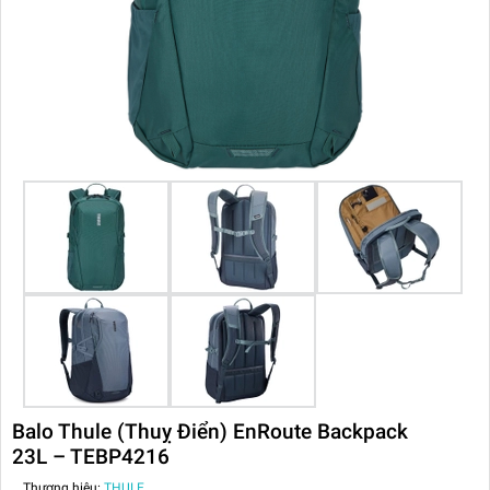
Balo Thule (Thuỵ Điển) EnRoute Backpack
23L – TEBP4216
Thương hiệu:
THULE