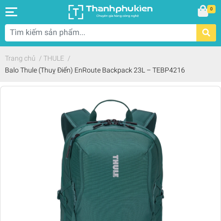
0
Trang chủ
/
THULE
/
Balo Thule (Thuỵ Điển) EnRoute Backpack 23L – TEBP4216