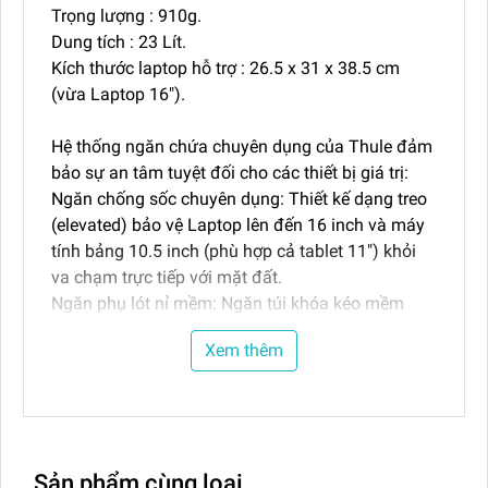
Trọng lượng : 910g.
Dung tích : 23 Lít.
Kích thước laptop hỗ trợ : 26.5 x 31 x 38.5 cm
(vừa Laptop 16").
Hệ thống ngăn chứa chuyên dụng của Thule đảm
bảo sự an tâm tuyệt đối cho các thiết bị giá trị:
Ngăn chống sốc chuyên dụng: Thiết kế dạng treo
(elevated) bảo vệ Laptop lên đến 16 inch và máy
tính bảng 10.5 inch (phù hợp cả tablet 11″) khỏi
va chạm trực tiếp với mặt đất.
Ngăn phụ lót nỉ mềm: Ngăn túi khóa kéo mềm
mại giúp truy cập nhanh và bảo vệ điện thoại,
Xem thêm
kính mát hoặc các vật dụng giá trị khác khỏi trầy
xước.
Tổ chức không gian lưu trữ thông minh
Dù di chuyển hàng ngày hay đi du lịch ngắn ngày,
Thule EnRoute 23L đều đáp ứng hoàn hảo:
Sản phẩm cùng loại
Hai ngăn chính tiện lợi: Ngăn phụ thứ hai cung