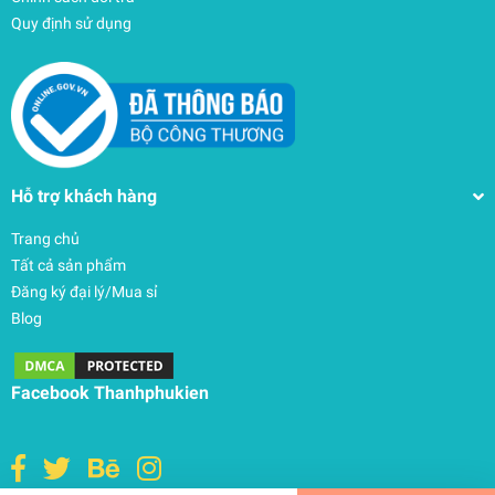
Quy định sử dụng
Hỗ trợ khách hàng
Trang chủ
Tất cả sản phẩm
Đăng ký đại lý/Mua sỉ
Blog
Balo Thule (Thuỵ Điển) EnRoute Backpack 23L –
TEBP4216
Facebook Thanhphukien
3.650.000₫
undefined