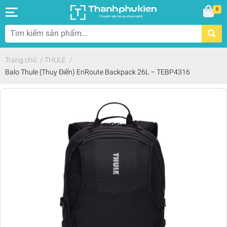
0
Trang chủ
/
THULE
/
Balo Thule (Thuỵ Điển) EnRoute Backpack 26L – TEBP4316