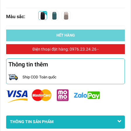
Màu sắc:
HẾT HÀNG
Điện thoại đặt hàng:
0976.23.24.26
-
Thông tin thêm
Ship COD Toàn quốc
THÔNG TIN SẢN PHẨM