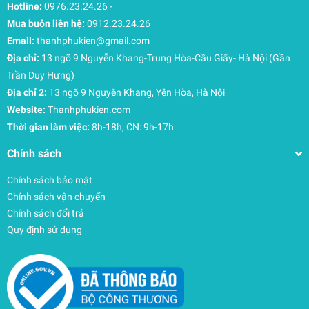
Hotline:
0976.23.24.26
-
Chất liệu cao cấp và Tiêu chuẩn an toàn toàn cầu
Mua buôn liên hệ:
0912.23.24.26
Vải Nylon 400D chuẩn bluesign®: Chất liệu vải
Email:
thanhphukien@gmail.com
đạt chứng nhận môi trường khắt khe và PFC-Free,
Địa chỉ:
13 ngõ 9 Nguyễn Khang-Trung Hòa-Cầu Giấy- Hà Nội (Gần
kháng nước vượt trội và bền bỉ dưới mọi tác động
của thời tiết.
Trần Duy Hưng)
Bảo mật vượt trội: Sử dụng khóa kéo YKK chính
Địa chỉ 2:
13 ngõ 9 Nguyễn Khang, Yên Hòa, Hà Nội
hãng tích hợp vòng chống trộm bằng cách giấu
Website:
Thanhphukien.com
đầu kéo dưới vòng dây thun (webbing loop), tăng
Thời gian làm việc:
8h-18h, CN: 9h-17h
cường sự an toàn cho hành lý ở nơi đông người.
Chính sách
Nhận diện ban đêm: Logo và các điểm nhấn phản
quang giúp tăng khả năng nhận diện khi di
Chính sách bảo mật
chuyển trong điều kiện thiếu sáng.
Chính sách vận chuyển
Chính sách đổi trả
Quy định sử dụng