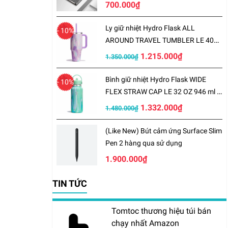
700.000₫
Ly giữ nhiệt Hydro Flask ALL
- 10%
AROUND TRAVEL TUMBLER LE 40
OZ 1183 ml – LE-S25TT40
1.215.000₫
1.350.000₫
Bình giữ nhiệt Hydro Flask WIDE
- 10%
FLEX STRAW CAP LE 32 OZ 946 ml –
LE-S25W32
1.332.000₫
1.480.000₫
(Like New) Bút cảm ứng Surface Slim
Pen 2 hàng qua sử dụng
1.900.000₫
TIN TỨC
Tomtoc thương hiệu túi bán
chạy nhất Amazon