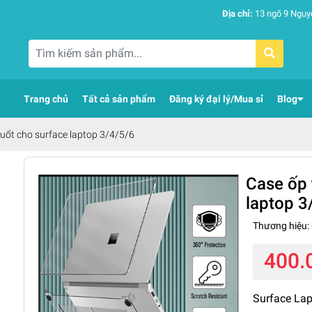
Địa chỉ:
13 ngõ 9 Nguy
Trang chủ
Tất cả sản phẩm
Đăng ký đại lý/Mua sỉ
Blog
uốt cho surface laptop 3/4/5/6
Case ốp 
laptop 3
Thương hiệu:
400.
Surface Lap