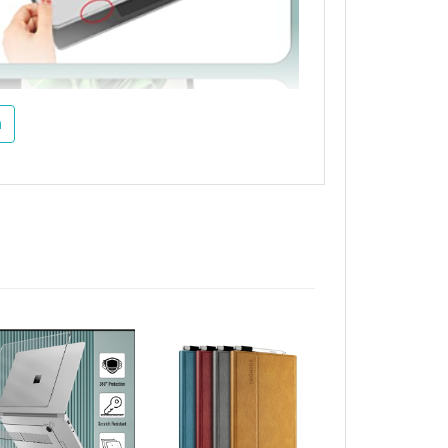
m
, mặt đáy có 4 đệm cao su giúp chống
 phải đặt chuẩn model nhé bạn
rface laptop