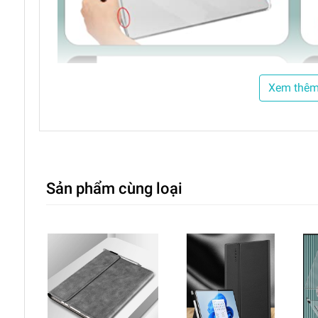
Xem thê
Sản phẩm cùng loại
+ Ốp bao gồm 2 mặt rời nhau (mặt lưng + mặt đáy)
trơn trượt trên mặt bàn
+ Thiết kế riêng cho từng dòng, đây chính là lý do
+ Phụ kiện toàn diện và tuyệt vời nhất khi bảo vệ su