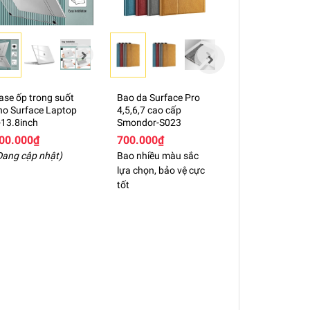
àn toàn yên tâm không lo nóng máy.
c thiếu hàng xin đừng vội đánh giá 1* ạ,
nhầm lẫn trong quá trình đóng gói (rất
ase ốp trong suốt
Bao da Surface Pro
Bao da Surface
ho Surface Laptop
4,5,6,7 cao cấp
11 cao cấp Smo
-13.8inch
Smondor-S023
S023
00.000₫
700.000₫
700.000₫
Đang cập nhật)
Bao nhiều màu sắc
Bao nhiều màu 
lựa chọn, bảo vệ cực
lựa chọn, bảo v
tốt
tốt