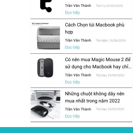
Trần Văn Thành
Thứ Tư, 07/05/2025
Đọc tiếp
Cách Chọn túi Macbook phù
hợp
Trần Văn Thành
Thứ Năm, 15/08/2024
Đọc tiếp
Có nên mua Magic Mouse 2 để
sử dụng cho Macbook hay chỉ
mua chuột thông thường?
Trần Văn Thành
Thứ Sáu, 23/09/2022
Đọc tiếp
Những chuột không dây nên
mua nhất trong năm 2022
Trần Văn Thành
Thứ Sáu, 23/09/2022
Đọc tiếp