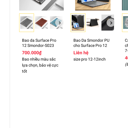
+ Cấu trúc có khe thoát nhiệt linh hoạt nên bạn ho
📌 Quý khách lưu ý: Trường hợp không đúng size hoặ
xin liên hệ với shop để xử lý nhanh gọn ạ, vì có thể 
hiếm)
Bao da Surface Pro
Bao Da Smondor PU
C
12 Smondor-S023
cho Surface Pro 12
c
7
700.000₫
Liên hệ
4
Bao nhiều màu sắc
size pro 12-12inch
(
lựa chọn, bảo vệ cực
tốt