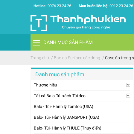
Hotline:
0976.23.24.26
-
Mua buôn liên hệ:
0912.23.24.26
DANH MỤC SẢN PHẨM
Trang chủ
/
Bao da Surface các dòng
/
Case ốp trong s
Danh mục sản phẩm
Thương hiệu
Tất cả Balo-Túi xách-Túi đeo
Balo - Túi- Hành lý Tomtoc (USA)
Balo- Túi- Hành lý JANSPORT (USA)
Balo- Túi- Hành lý THULE (Thụy điển)