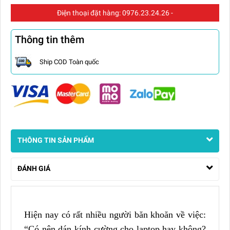
Điện thoại đặt hàng:
0976.23.24.26
-
Thông tin thêm
Ship COD Toàn quốc
THÔNG TIN SẢN PHẨM
ĐÁNH GIÁ
Hiện nay có rất nhiều người băn khoăn về việc:
“Có nên dán kính cường cho laptop hay không?