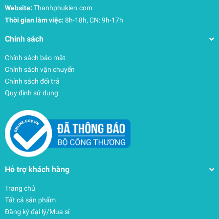
dụng hàng ngày như chìa khóa, dao, đồng xu,
Website:
Thanhphukien.com
Thời gian làm việc:
8h-18h, CN: 9h-17h
thẩm chí sử dụng bền lâu đến 1 - 2 năm mà ít bị
xước như những miếng dán thông thường.
Chính sách
Chính sách bảo mật
Chính sách vận chuyển
Chính sách đổi trả
Quy định sử dụng
Hỗ trợ khách hàng
Trang chủ
Tất cả sản phẩm
Đăng ký đại lý/Mua sỉ