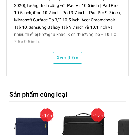
2020); tương thích cũng với iPad Air 10.5 inch | iPad Pro
10.5 inch, iPad 10.2 inch, iPad 9.7 inch | iPad Pro 9.7 inch,
Microsoft Surface Go 3/2 10.5 inch, Acer Chromebook
Tab 10, Samsung Galaxy Tab 9.7 inch và 10.1 inch và
nhiều thiết bị tương tự khác. Kích thước nội bộ – 10.1 x
7.6 x 0.5 inch.
Gọn nhẹ và mỏng
:
Với thiết kế tối giản và nhỏ gọn, túi giữ thiết bị tomtoc
Xem thêm
Light-A18 không gây cồng kềnh và nhẹ nhàng, dễ dàng
mang theo trong túi khác, balô hoặc vali.
Bảo vệ tốt
:
Lớp đệm chống sốc với lớp lót bằng vải mềm mại mang
lại cảm giác mịn màng và bảo vệ thêm khỏi va đập, vật
Sản phẩm cùng loại
liệu chống thấm nước bên ngoài bảo vệ máy tính bảng
của bạn khỏi trầy xước, bụi và mưa.
Ngăn túi tổ chức tốt
:
- 17%
- 15%
Túi giữ máy tính bảng có một ngăn rộng rãi để đựng
iPad Pro của bạn, cũng như một ngăn phụ để mang theo