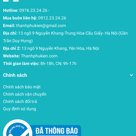
mái hơn và bảo vệ thiết bị của bạn khỏi mưa, bắn tia
Hotline:
0976.23.24.26
-
nước, v.v.
Mua buôn liên hệ:
0912.23.24.26
Kích thước:
Email:
thanhphukien@gmail.com
Bên trong: 27 x 21 x 1.27 Cm
Địa chỉ:
13 ngõ 9 Nguyễn Khang-Trung Hòa-Cầu Giấy- Hà Nội (Gần
Bên ngoài: 28.4 x 21.2 x 1.8 Cm
Trần Duy Hưng)
Địa chỉ 2:
13 ngõ 9 Nguyễn Khang, Yên Hòa, Hà Nội
Tương thích hoàn hảo với:
Website:
Thanhphukien.com
11-inch iPad Pro/10.9-inch New iPad 10 (2022) & iPad
Thời gian làm việc:
8h-18h, CN: 9h-17h
Air/10.5-inch iPad Air/Pro, 10.2 inch iPad with Magic
Chính sách
Keyboard/Smart Keyboard Folio/Logitech Slim Folio Pro
Case/tomtoc Smart Tri-case/ Smart case
Chính sách bảo mật
Chính sách vận chuyển
Cũng tương thích với các dòng máy như:
Chính sách đổi trả
9.7 inch iPad | iPad Pro | iPad Air 2 | iPad Air | iPad
Quy định sử dụng
2,3,4
Microsoft Surface Go 10″/Acer Chromebook Tab 10″
Samsung Galaxy Tab A 9.7″/Samsung Galaxy Tab E
9.6″/Samsung Galaxy Tab S2 9.7″/Samsung Galaxy