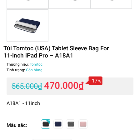
Túi Tomtoc (USA) Tablet Sleeve Bag For
11-inch iPad Pro – A18A1
Thương hiệu:
Tomtoc
Tình trạng:
Còn hàng
- 17%
470.000₫
565.000₫
A18A1 - 11inch
Màu sắc: