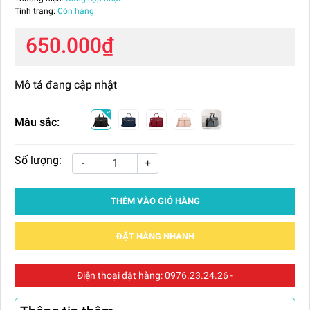
Tình trạng:
Còn hàng
650.000₫
Mô tả đang cập nhật
Màu sắc:
Số lượng:
-
+
THÊM VÀO GIỎ HÀNG
ĐẶT HÀNG NHANH
Điện thoại đặt hàng:
0976.23.24.26
-