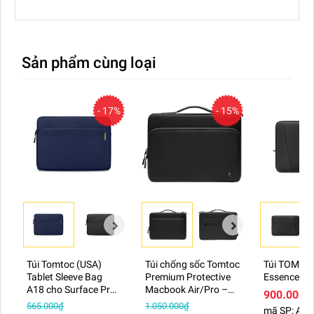
Sản phẩm cùng loại
- 17%
- 15%
Túi Tomtoc (USA)
Túi chống sốc Tomtoc
Túi TOMTO
Tablet Sleeve Bag
Premium Protective
Essence
A18 cho Surface Pro
Macbook Air/Pro –
900.000₫
12"
A14
565.000₫
1.050.000₫
mã SP: A35,