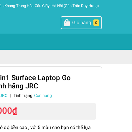
ễn Khang-Trung Hòa-Cầu Giấy- Hà Nội (Gần Trần Duy Hưng)
Giỏ hàng
0
in1 Surface Laptop Go
ính hãng JRC
JRC
|
Tình trạng:
Còn hàng
000₫
 độ bền cao , với 5 màu cho bạn có thể lựa