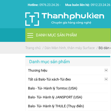
Hotline:
0976.23.24.26
-
Mua buôn liên hệ:
0912.23.24.26
DANH MỤC SẢN PHẨM
Trang chủ
/
Dán Màn hình, thân máy Surface
/
Bộ dán 
Danh mục sản phẩm
Thương hiệu
Tất cả Balo-Túi xách-Túi đeo
Balo - Túi- Hành lý Tomtoc (USA)
Balo- Túi- Hành lý JANSPORT (USA)
Balo- Túi- Hành lý THULE (Thụy điển)