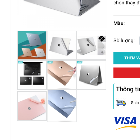
chọn thay đ
Màu:
Số lượng:
THÊM V
Thông ti
Ship