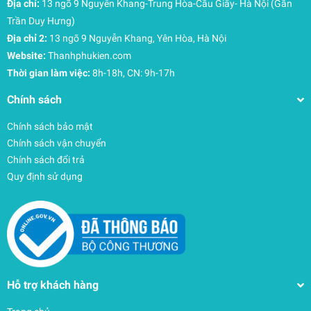
Địa chỉ:
13 ngõ 9 Nguyễn Khang-Trung Hòa-Cầu Giấy- Hà Nội (Gần
Kích thước bên ngoài: 38 x 28 x 5 cm
Trần Duy Hưng)
Địa chỉ 2:
13 ngõ 9 Nguyễn Khang, Yên Hòa, Hà Nội
Tương thích với các dòng máy
Website:
Thanhphukien.com
MacBook Pro 16 inch (2021 – 2023) chip M1/M2/M3,
Thời gian làm việc:
8h-18h, CN: 9h-17h
M3/Pro, M3/Max
Chính sách
MacBook Pro 16 inch (2015 – 2020)
Macbook Air 15 inch (2023-2024) chip M3
Chính sách bảo mật
Microsoft Surface 15 inch 5/4/3
Chính sách vận chuyển
HP Chromebook 14 | Envy 14 | Stream 14 | ProBook |
Chính sách đổi trả
EliteBook 840 G3
Quy định sử dụng
Acer Aspire R | Chromebook 14 | Aspire One Cloudbook
14
ThinkPad X1 Yoga (Thế hệ 1-4) | X1 Yoga | Yoga C930 |
IdeaPad 300
Dell XPS 15 Plus | Dell Latitude 14 mới | Inspiron 14
3000 | Inspiron Chromebook 14
Hỗ trợ khách hàng
Asus VivoBook E502NA | ExpertBook 14 | EeeBook |
VivoBook