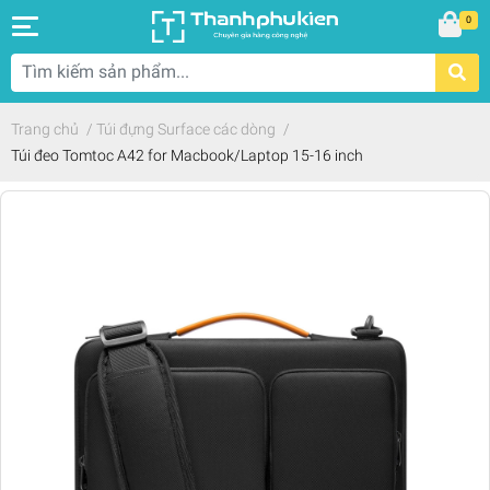
0
Trang chủ
/
Túi đựng Surface các dòng
/
Túi đeo Tomtoc A42 for Macbook/Laptop 15-16 inch