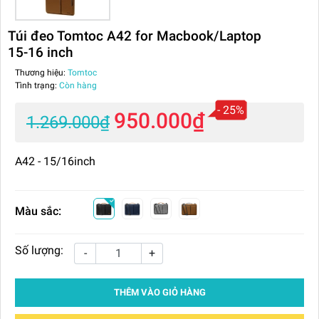
Túi đeo Tomtoc A42 for Macbook/Laptop
15-16 inch
Thương hiệu:
Tomtoc
Tình trạng:
Còn hàng
- 25%
950.000₫
1.269.000₫
A42 - 15/16inch
Màu sắc:
Số lượng:
-
+
THÊM VÀO GIỎ HÀNG